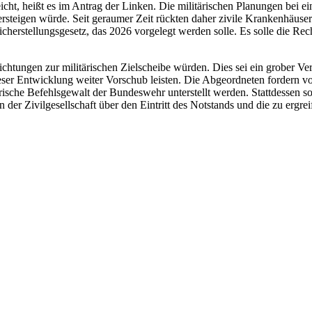
ht, heißt es im Antrag der Linken. Die militärischen Planungen bei ei
ersteigen würde. Seit geraumer Zeit rückten daher zivile Krankenhäus
icherstellungsgesetz, das 2026 vorgelegt werden solle. Es solle die Rec
chtungen zur militärischen Zielscheibe würden. Dies sei ein grober V
ieser Entwicklung weiter Vorschub leisten. Die Abgeordneten fordern 
ärische Befehlsgewalt der Bundeswehr unterstellt werden. Stattdessen sol
der Zivilgesellschaft über den Eintritt des Notstands und die zu ergr