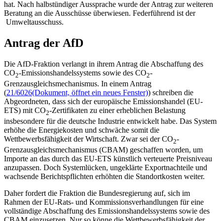
hat. Nach halbstündiger Aussprache wurde der Antrag zur weiteren
Beratung an die Ausschüsse überwiesen. Federführend ist der
Umweltausschuss.
Antrag der AfD
Die AfD-Fraktion verlangt in ihrem Antrag die Abschaffung des
CO
-Emissionshandelssystems sowie des CO
-
2
2
Grenzausgleichsmechanismus. In einem Antrag
(
21/6026
(Dokument, öffnet ein neues Fenster)
) schreiben die
Abgeordneten, dass sich der europäische Emissionshandel (EU-
ETS) mit CO
-Zertifikaten zu einer erheblichen Belastung
2
insbesondere für die deutsche Industrie entwickelt habe. Das System
erhöhe die Energiekosten und schwäche somit die
Wettbewerbsfähigkeit der Wirtschaft. Zwar sei der CO
-
2
Grenzausgleichsmechanismus (CBAM) geschaffen worden, um
Importe an das durch das EU-ETS künstlich verteuerte Preisniveau
anzupassen. Doch Systemlücken, ungeklärte Exportnachteile und
wachsende Berichtspflichten erhöhten die Standortkosten weiter.
Daher fordert die Fraktion die Bundesregierung auf, sich im
Rahmen der EU-Rats- und Kommissionsverhandlungen für eine
vollständige Abschaffung des Emissionshandelssystems sowie des
CBAM einzusetzen. Nur so könne die Wettbewerbsfähigkeit der