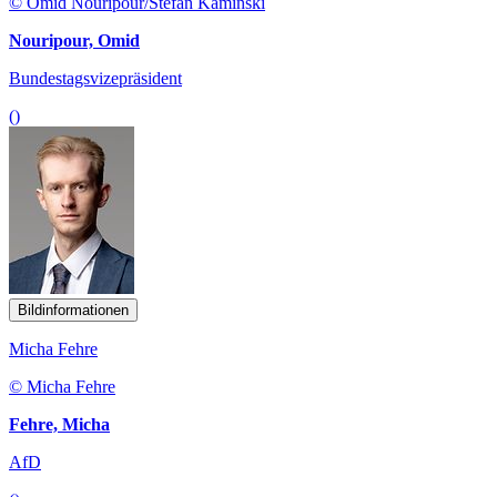
© Omid Nouripour/Stefan Kaminski
Nouripour, Omid
Bundestagsvizepräsident
()
Bildinformationen
Micha Fehre
© Micha Fehre
Fehre, Micha
AfD