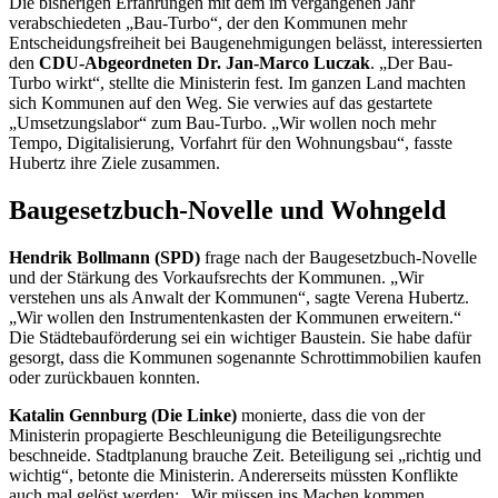
Die bisherigen Erfahrungen mit dem im vergangenen Jahr
verabschiedeten „Bau-Turbo“, der den Kommunen mehr
Entscheidungsfreiheit bei Baugenehmigungen belässt, interessierten
den
CDU-Abgeordneten Dr. Jan-Marco Luczak
. „Der Bau-
Turbo wirkt“, stellte die Ministerin fest. Im ganzen Land machten
sich Kommunen auf den Weg. Sie verwies auf das gestartete
„Umsetzungslabor“ zum Bau-Turbo. „Wir wollen noch mehr
Tempo, Digitalisierung, Vorfahrt für den Wohnungsbau“, fasste
Hubertz ihre Ziele zusammen.
Baugesetzbuch-Novelle und Wohngeld
Hendrik Bollmann (SPD)
frage nach der Baugesetzbuch-Novelle
und der Stärkung des Vorkaufsrechts der Kommunen. „Wir
verstehen uns als Anwalt der Kommunen“, sagte Verena Hubertz.
„Wir wollen den Instrumentenkasten der Kommunen erweitern.“
Die Städtebauförderung sei ein wichtiger Baustein. Sie habe dafür
gesorgt, dass die Kommunen sogenannte Schrottimmobilien kaufen
oder zurückbauen konnten.
Katalin Gennburg (Die Linke)
monierte, dass die von der
Ministerin propagierte Beschleunigung die Beteiligungsrechte
beschneide. Stadtplanung brauche Zeit. Beteiligung sei „richtig und
wichtig“, betonte die Ministerin. Andererseits müssten Konflikte
auch mal gelöst werden: „Wir müssen ins Machen kommen