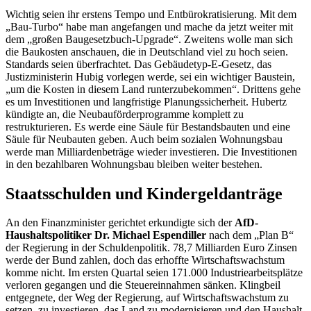
Wichtig seien ihr erstens Tempo und Entbürokratisierung. Mit dem
„Bau-Turbo“ habe man angefangen und mache da jetzt weiter mit
dem „großen Baugesetzbuch-
Upgrade
“. Zweitens wolle man sich
die Baukosten anschauen, die in Deutschland viel zu hoch seien.
Standards seien überfrachtet. Das Gebäudetyp-E-Gesetz, das
Justizministerin Hubig vorlegen werde, sei ein wichtiger Baustein,
„um die Kosten in diesem Land runterzubekommen“. Drittens gehe
es um Investitionen und langfristige Planungssicherheit. Hubertz
kündigte an, die Neubauförderprogramme komplett zu
restrukturieren. Es werde eine Säule für Bestandsbauten und eine
Säule für Neubauten geben. Auch beim sozialen Wohnungsbau
werde man Milliardenbeträge wieder investieren. Die Investitionen
in den bezahlbaren Wohnungsbau bleiben weiter bestehen.
Staatsschulden und Kindergeldanträge
An den Finanzminister gerichtet erkundigte sich der
AfD-
Haushaltspolitiker Dr. Michael Espendiller
nach dem „Plan B“
der Regierung in der Schuldenpolitik. 78,7 Milliarden Euro Zinsen
werde der Bund zahlen, doch das erhoffte Wirtschaftswachstum
komme nicht. Im ersten Quartal seien 171.000 Industriearbeitsplätze
verloren gegangen und die Steuereinnahmen sänken. Klingbeil
entgegnete, der Weg der Regierung, auf Wirtschaftswachstum zu
setzen, zu investieren, das Land zu modernisieren und den Haushalt