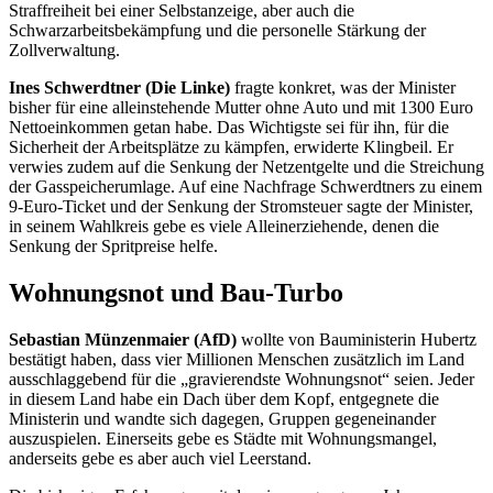
Straffreiheit bei einer Selbstanzeige, aber auch die
Schwarzarbeitsbekämpfung und die personelle Stärkung der
Zollverwaltung.
Ines Schwerdtner (Die Linke)
fragte konkret, was der Minister
bisher für eine alleinstehende Mutter ohne Auto und mit 1300 Euro
Nettoeinkommen getan habe. Das Wichtigste sei für ihn, für die
Sicherheit der Arbeitsplätze zu kämpfen, erwiderte Klingbeil. Er
verwies zudem auf die Senkung der Netzentgelte und die Streichung
der Gasspeicherumlage. Auf eine Nachfrage Schwerdtners zu einem
9-Euro-Ticket und der Senkung der Stromsteuer sagte der Minister,
in seinem Wahlkreis gebe es viele Alleinerziehende, denen die
Senkung der Spritpreise helfe.
Wohnungsnot und Bau-Turbo
Sebastian Münzenmaier (AfD)
wollte von Bauministerin Hubertz
bestätigt haben, dass vier Millionen Menschen zusätzlich im Land
ausschlaggebend für die „gravierendste Wohnungsnot“ seien. Jeder
in diesem Land habe ein Dach über dem Kopf, entgegnete die
Ministerin und wandte sich dagegen, Gruppen gegeneinander
auszuspielen. Einerseits gebe es Städte mit Wohnungsmangel,
anderseits gebe es aber auch viel Leerstand.