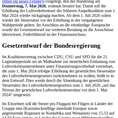
öffnet ein neues Fenster)
) vorgelegt, den der Bundestag am
Donnerstag, 7. Mai 2026
, erstmals beraten hat. Damit soll die
Erhöhung der Luftverkehrsteuer der früheren Ampelkoalition zum 1.
Mai 2024 wieder rückgängig machen. Ab dem 1. Juli 2026 sollen
wieder die Steuersätze vor der Erhöhung in der vergangenen
Wahlperiode gelten. Im Anschluss an die einstündige Aussprache
wurde der Gesetzentwurf zur weiteren Beratung an die Ausschüsse
überwiesen. Federführend ist der Finanzausschuss.
Gesetzentwurf der Bundesregierung
Im Koalitionsvertrag zwischen CDU, CSU und SPD für die 21.
Legislaturperiode sei als Maßnahme zur steuerlichen Entlastung von
Luftverkehrsunternehmen unter Finanzierungsvorbehalt vereinbart,
die zum 1. Mai 2024 erfolgte Erhöhung der gesetzlichen Steuersätze
des Luftverkehrsteuergesetzes zurücknehmen zu wollen, heißt es in
dem Entwurf. Dies werde durch die Absenkung der gesetzlichen
Steuersätze des Luftverkehrsteuergesetzes zum 1. Juli 2026 „auf das
Niveau der gesetzlichen Luftverkehrsteuersätze vor dem 1. Mai
2024“ umgesetzt.
Im Einzelnen soll die Steuer pro Fluggast bei Flügen in Länder der
Gruppe eins (Kurzstreckenflüge innerhalb Europas sowie
angrenzende Regionen in Nordafrika und Westasien) von 15,53 auf
13,03 Euro sinken, in Länder der Gruppe zwei (Mittelstreckenflüge