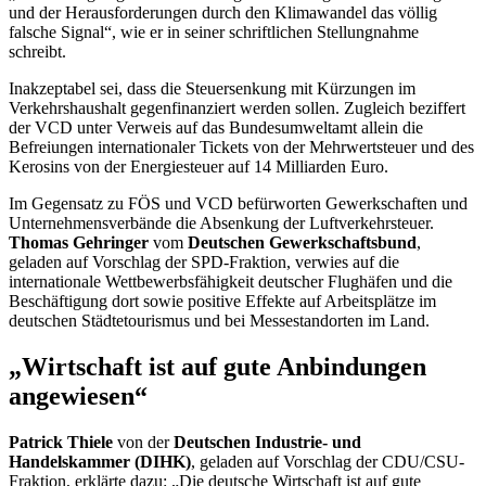
und der Herausforderungen durch den Klimawandel das völlig
falsche Signal“, wie er in seiner schriftlichen Stellungnahme
schreibt.
Inakzeptabel sei, dass die Steuersenkung mit Kürzungen im
Verkehrshaushalt gegenfinanziert werden sollen. Zugleich beziffert
der VCD unter Verweis auf das Bundesumweltamt allein die
Befreiungen internationaler Tickets von der Mehrwertsteuer und des
Kerosins von der Energiesteuer auf 14 Milliarden Euro.
Im Gegensatz zu FÖS und VCD befürworten Gewerkschaften und
Unternehmensverbände die Absenkung der Luftverkehrsteuer.
Thomas Gehringer
vom
Deutschen Gewerkschaftsbund
,
geladen auf Vorschlag der SPD-Fraktion, verwies auf die
internationale Wettbewerbsfähigkeit deutscher Flughäfen und die
Beschäftigung dort sowie positive Effekte auf Arbeitsplätze im
deutschen Städtetourismus und bei Messestandorten im Land.
„Wirtschaft ist auf gute Anbindungen
angewiesen“
Patrick Thiele
von der
Deutschen Industrie- und
Handelskammer (DIHK)
, geladen auf Vorschlag der CDU/CSU-
Fraktion, erklärte dazu: „Die deutsche Wirtschaft ist auf gute