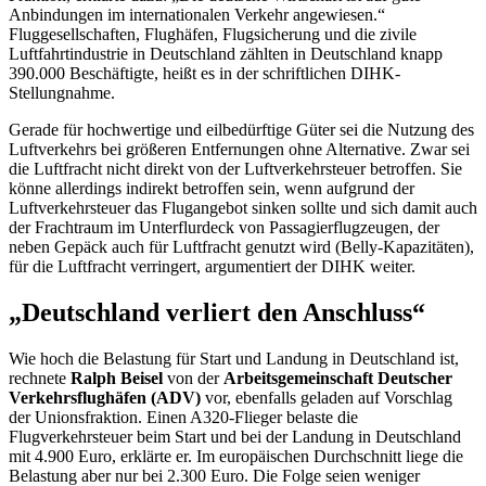
Anbindungen im internationalen Verkehr angewiesen.“
Fluggesellschaften, Flughäfen, Flugsicherung und die zivile
Luftfahrtindustrie in Deutschland zählten in Deutschland knapp
390.000 Beschäftigte, heißt es in der schriftlichen DIHK-
Stellungnahme.
Gerade für hochwertige und eilbedürftige Güter sei die Nutzung des
Luftverkehrs bei größeren Entfernungen ohne Alternative. Zwar sei
die Luftfracht nicht direkt von der Luftverkehrsteuer betroffen. Sie
könne allerdings indirekt betroffen sein, wenn aufgrund der
Luftverkehrsteuer das Flugangebot sinken sollte und sich damit auch
der Frachtraum im Unterflurdeck von Passagierflugzeugen, der
neben Gepäck auch für Luftfracht genutzt wird (Belly-Kapazitäten),
für die Luftfracht verringert, argumentiert der DIHK weiter.
„Deutschland verliert den Anschluss“
Wie hoch die Belastung für Start und Landung in Deutschland ist,
rechnete
Ralph Beisel
von der
Arbeitsgemeinschaft Deutscher
Verkehrsflughäfen (ADV)
vor, ebenfalls geladen auf Vorschlag
der Unionsfraktion. Einen A320-Flieger belaste die
Flugverkehrsteuer beim Start und bei der Landung in Deutschland
mit 4.900 Euro, erklärte er. Im europäischen Durchschnitt liege die
Belastung aber nur bei 2.300 Euro. Die Folge seien weniger