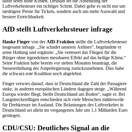
dafür seien hohe Kosten. Deshalb sei die Absenkung der
Luftverkehrsteuer ein richtiger Schritt. Dabei gehe es nicht nur um
niedrigere Preise für Tickets, sondern auch um mehr Auswahl und
bessere Erreichbarkeit.
AfD stellt Luftverkehrsteuer infrage
Hauke Finger
von der
AfD-Fraktion
stellte die Luftverkehrsteuer
insgesamt infrage. „Sie schadet unseren
Airlines
“, begründete er
seine Haltung und ergänzte: „Sie verteuert das Fliegen für die
Bürger ohne irgendeinen messbaren Effekt auf das heilige Klima.“
Seine Fraktion habe bereits vor sieben Monaten beantragt, die
Steuererhöhung der Ampelregierung zurückzunehmen. Dies habe
die schwarz-rote Koalition noch abgelehnt.
Finger verwies darauf, dass in Deutschland die Zahl der Passagiere
sinke, in anderen europäischen Ländern dagegen steige. „Während
Europa wieder fliegt, bleibt Deutschland am Boden“, sagte er. Bei
Langstreckenflügen entschieden sich viele Menschen mittlerweile
für Drehkreuze im Ausland. Die Belastungen des Luftverkehrs in
Deutschland sei allein im vergangenen Jahr um 1,1 Milliarden Euro
gestiegen.
CDU/CSU: Deutliches Signal an die