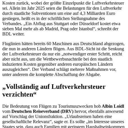
Kosten zurück, wobei der größte Einzelpunkt die Luftverkehrsteuer
sei. Allein im Jahr 2025 seien die Belastungen für den Luftverkehr
durch staatliche Subventionen um eine auf 4,3 Milliarden Euro
gestiegen, heißt es in der schriftlichen Stellungnahme des
Verbandes. „Ein Abflug aus Stuttgart oder Düsseldorf kostet etwa
sieben Mal mehr als ab Madrid, Prag oder Istanbul“, schreibt der
BDL weiter.
Fluglinien hätten bereits 60 Maschinen aus Deutschland abgezogen,
die nun in anderen Ländern flögen. Aus BDL-Sicht ist die Senkung
der Luftverkehrsteuer da nur ein „notwendiger erster Schritt, reicht
aber nicht aus, um die Wettbewerbsnachteile bei den staatlich
induzierten Kosten gegenüber anderen europäischen Ländern
auszugleichen“. Der Verband schlägt mehrere Maßnahmen vor,
unter anderem die komplette Abschaffung der Abgabe.
„Vollständig auf Luftverkehrsteuer
verzichten“
Die Bedeutung von Flügen zu Tourismuszwecken hob
Albin Loidl
vom
Deutschen Reiseverband (DRV)
hervor, ebenfalls anwesend
auf Vorschlag der Unionsfraktion. „Urlaubsreisen haben eine
gesellschaftliche Relevanz“, sagte er. Es sollte „im Interesse unseres
Staates sein, dass auch Familien mit geringem Haushaltseinkommen