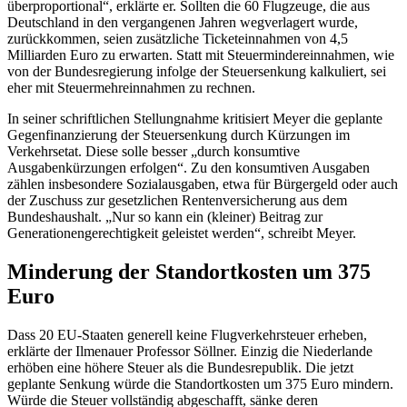
überproportional“, erklärte er. Sollten die 60 Flugzeuge, die aus
Deutschland in den vergangenen Jahren wegverlagert wurde,
zurückkommen, seien zusätzliche Ticketeinnahmen von 4,5
Milliarden Euro zu erwarten. Statt mit Steuermindereinnahmen, wie
von der Bundesregierung infolge der Steuersenkung kalkuliert, sei
eher mit Steuermehreinnahmen zu rechnen.
In seiner schriftlichen Stellungnahme kritisiert Meyer die geplante
Gegenfinanzierung der Steuersenkung durch Kürzungen im
Verkehrsetat. Diese solle besser „durch konsumtive
Ausgabenkürzungen erfolgen“. Zu den konsumtiven Ausgaben
zählen insbesondere Sozialausgaben, etwa für Bürgergeld oder auch
der Zuschuss zur gesetzlichen Rentenversicherung aus dem
Bundeshaushalt. „Nur so kann ein (kleiner) Beitrag zur
Generationengerechtigkeit geleistet werden“, schreibt Meyer.
Minderung der Standortkosten um 375
Euro
Dass 20 EU-Staaten generell keine Flugverkehrsteuer erheben,
erklärte der Ilmenauer Professor Söllner. Einzig die Niederlande
erhöben eine höhere Steuer als die Bundesrepublik. Die jetzt
geplante Senkung würde die Standortkosten um 375 Euro mindern.
Würde die Steuer vollständig abgeschafft, sänke deren