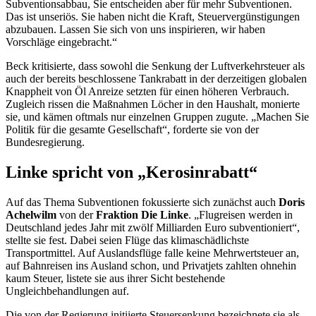
Subventionsabbau, Sie entscheiden aber für mehr Subventionen.
Das ist unseriös. Sie haben nicht die Kraft, Steuervergünstigungen
abzubauen. Lassen Sie sich von uns inspirieren, wir haben
Vorschläge eingebracht.“
Beck kritisierte, dass sowohl die Senkung der Luftverkehrsteuer als
auch der bereits beschlossene Tankrabatt in der derzeitigen globalen
Knappheit von Öl Anreize setzten für einen höheren Verbrauch.
Zugleich rissen die Maßnahmen Löcher in den Haushalt, monierte
sie, und kämen oftmals nur einzelnen Gruppen zugute. „Machen Sie
Politik für die gesamte Gesellschaft“, forderte sie von der
Bundesregierung.
Linke spricht von „Kerosinrabatt“
Auf das Thema Subventionen fokussierte sich zunächst auch
Doris
Achelwilm
von der
Fraktion Die Linke
. „Flugreisen werden in
Deutschland jedes Jahr mit zwölf Milliarden Euro subventioniert“,
stellte sie fest. Dabei seien Flüge das klimaschädlichste
Transportmittel. Auf Auslandsflüge falle keine Mehrwertsteuer an,
auf Bahnreisen ins Ausland schon, und Privatjets zahlten ohnehin
kaum Steuer, listete sie aus ihrer Sicht bestehende
Ungleichbehandlungen auf.
Die von der Regierung initiierte Steuersenkung bezeichnete sie als