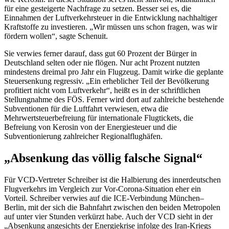
für eine gesteigerte Nachfrage zu setzen. Besser sei es, die
Einnahmen der Luftverkehrsteuer in die Entwicklung nachhaltiger
Kraftstoffe zu investieren. „Wir müssen uns schon fragen, was wir
fördern wollen“, sagte Schenuit.
Sie verwies ferner darauf, dass gut 60 Prozent der Bürger in
Deutschland selten oder nie flögen. Nur acht Prozent nutzten
mindestens dreimal pro Jahr ein Flugzeug. Damit wirke die geplante
Steuersenkung regressiv. „Ein erheblicher Teil der Bevölkerung
profitiert nicht vom Luftverkehr“, heißt es in der schriftlichen
Stellungnahme des FÖS. Ferner wird dort auf zahlreiche bestehende
Subventionen für die Luftfahrt verwiesen, etwa die
Mehrwertsteuerbefreiung für internationale Flugtickets, die
Befreiung von Kerosin von der Energiesteuer und die
Subventionierung zahlreicher Regionalflughäfen.
„Absenkung das völlig falsche Signal“
Für VCD-Vertreter Schreiber ist die Halbierung des innerdeutschen
Flugverkehrs im Vergleich zur Vor-Corona-Situation eher ein
Vorteil. Schreiber verwies auf die ICE-Verbindung München
–
Berlin, mit der sich die Bahnfahrt zwischen den beiden Metropolen
auf unter vier Stunden verkürzt habe. Auch der VCD sieht in der
„Absenkung angesichts der Energiekrise infolge des Iran-Kriegs