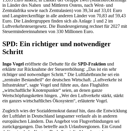
in Länder des Nahen und Mittleren Ostens, nach West- und
Zentralafrika sowie nach Zentralasien) von 39,34 auf 33,01 Euro
und Langstreckenflüge in alle anderen Länder von 70,83 auf 59,43
Euro. Die Ländergruppen finden sich als Anlage 1 und 2 im
Luftverkehrsteuergesetz.
Die Bundesregierung rechnet für 2027 mit
Steuermindereinnahmen von 330 Millionen Euro.
SPD: Ein richtiger und notwendiger
Schritt
Ingo Vogel
eröffnete die Debatte für die
SPD-Fraktion
und
erklärte zur Rücknahme der Steuererhöhung: „Das ist ein sehr
richtiger und notwendiger Schritt.“ Die Luftfahrtbranche sei ein
„zentraler Bestandteil“ der deutschen Wirtschaft. „Luftverkehr ist
Infrastruktur“, sagte Vogel und führte aus, dass Flughäfen
„wirtschaftliche Knotenpunkte“ seien, an denen ganze
Wertschöpfungsketten hingen. „Wer den Luftverkehr stärkt, stärkt
ein ganzes wirtschaftliches Ökosystem“, erläuterte Vogel.
Zugleich wies der Sozialdemokrat darauf hin, dass die Entwicklung
der Luftfahrt in Deutschland langsamer verlaufe als in anderen
europäischen Ländern. Das Angebot von Flugverbindungen sei
zurückgegangen. Das betreffe auch Urlaubsregionen. Ein Grund