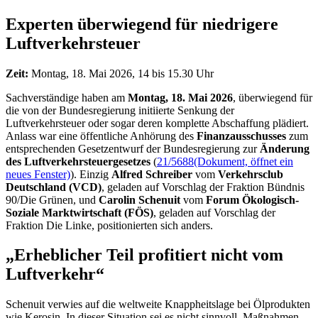
Experten überwiegend für niedrigere
Luftverkehrsteuer
Zeit:
Montag, 18. Mai 2026, 14 bis 15.30 Uhr
Sachverständige haben am
Montag, 18. Mai 2026
, überwiegend für
die von der Bundesregierung initiierte Senkung der
Luftverkehrsteuer oder sogar deren komplette Abschaffung plädiert.
Anlass war eine öffentliche Anhörung des
Finanzausschusses
zum
entsprechenden Gesetzentwurf der Bundesregierung zur
Änderung
des Luftverkehrsteuergesetzes
(
21/5688
(Dokument, öffnet ein
neues Fenster)
). Einzig
Alfred Schreiber
vom
Verkehrsclub
Deutschland (VCD)
, geladen auf Vorschlag der Fraktion Bündnis
90/Die Grünen, und
Carolin Schenuit
vom
Forum Ökologisch-
Soziale Marktwirtschaft (FÖS)
, geladen auf Vorschlag der
Fraktion Die Linke, positionierten sich anders.
„Erheblicher Teil profitiert nicht vom
Luftverkehr“
Schenuit verwies auf die weltweite Knappheitslage bei Ölprodukten
wie Kerosin. In dieser Situation sei es nicht sinnvoll, Maßnahmen