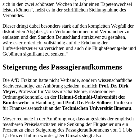
sich in den zwei schönsten Wochen im Jahr einen Tapetenwechsel
leisten können“, heißt es in der schriftlichen Stellungnahme des
Verbandes.
Dieser dringt dabei besonders stark auf den kompletten Wegfall der
diskutierten Abgabe: „Um Verbraucherinnen und Verbraucher zu
entlasten und den Standort Deutschland attraktiver zu gestalten,
wäre es erforderlich, vollständig auf die Erhebung der
Luftverkehrsteuer zu verzichten und auch die Flughafenentgelte und
Gebühren signifikant zu senken.“
Steigerung des Passagieraufkommens
Die AfD-Fraktion hatte nicht Verbände, sondern wissenschaftliche
Sachverständige zur Anhörung geladen, nämlich
Prof. Dr. Dirk
Meyer,
Professor für Volkswirtschaftslehre, insbesondere
Ordnungsökonomik, an der
Helmut-Schmidt-Universität der
Bundeswehr
in Hamburg, und
Prof. Dr. Fritz Söllner
, Professor
für Finanzwissenschaft an der
Technischen Universität Ilmenau
.
Meyer rechnete in der Anhörung vor, dass angesichts der empirisch
messbaren Preiselastizitäten eine Senkung der Flugsteuer um ein
Prozent zu einer Steigerung des Passagieraufkommens von 1,1 bis
1,5 Prozent führen würde. „Der Umsatz steigt also