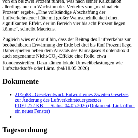
von ein bis zwei Prozent führen, was nach seiner Kalkulation
allerdings nur ein Wachstum des Verkehrs von „maximal ein
Prozent“ ergebe. „Eine vollständige Abschaffung der
Luftverkehrsteuer hätte mit großer Wahrscheinlichkeit einen
signifikanten Effekt, der im Bereich vier bis acht Prozent liegen
könnte“, schreibt Maertens.
Zugleich wies er darauf hin, dass der Beitrag des Luftverkehrs zur
beobachtbaren Erwärmung der Erde bei drei bis fünf Prozent liege.
Dabei spielten neben dem Ausstoß des Klimagases Kohlendioxid
auch sogenannte Nicht-CO
-Effekte eine Rolle, etwa
2
Kondensstreifen. Dazu kämen lokale Umweltbelastungen wie
Luftschadstoffe oder Lärm. (bal/18.05.2026)
Dokumente
21/5688 - Gesetzentwurf: Entwurf eines Zweiten Gesetzes
zur Änderung des Luftverkehrsteuergesetzes
PDF
| 252 KB — Status: 04.05.2026
(Dokument, Link öffnet
ein neues Fenster)
Tagesordnung