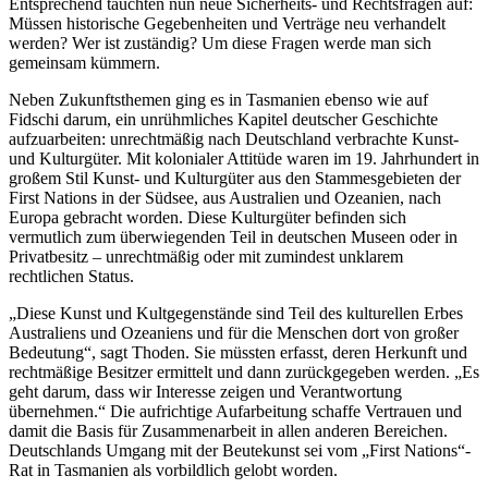
Entsprechend tauchten nun neue Sicherheits- und Rechtsfragen auf:
Müssen historische Gegebenheiten und Verträge neu verhandelt
werden? Wer ist zuständig? Um diese Fragen werde man sich
gemeinsam kümmern.
Neben Zukunftsthemen ging es in Tasmanien ebenso wie auf
Fidschi darum, ein unrühmliches Kapitel deutscher Geschichte
aufzuarbeiten: unrechtmäßig nach Deutschland verbrachte Kunst-
und Kulturgüter. Mit kolonialer Attitüde waren im 19. Jahrhundert in
großem Stil Kunst- und Kulturgüter aus den Stammesgebieten der
First Nations
in der Südsee, aus Australien und Ozeanien, nach
Europa gebracht worden. Diese Kulturgüter befinden sich
vermutlich zum überwiegenden Teil in deutschen Museen oder in
Privatbesitz
– unrechtmäßig
oder mit zumindest unklarem
rechtlichen Status.
„Diese Kunst und Kultgegenstände sind Teil des kulturellen Erbes
Australiens und Ozeaniens und für die Menschen dort von großer
Bedeutung“, sagt Thoden. Sie müssten erfasst, deren Herkunft und
rechtmäßige Besitzer ermittelt und dann zurückgegeben werden. „Es
geht darum, dass wir Interesse zeigen und Verantwortung
übernehmen.“ Die aufrichtige Aufarbeitung schaffe Vertrauen und
damit die Basis für Zusammenarbeit in allen anderen Bereichen.
Deutschlands Umgang mit der Beutekunst sei vom „
First Nations
“-
Rat in Tasmanien als vorbildlich gelobt worden.