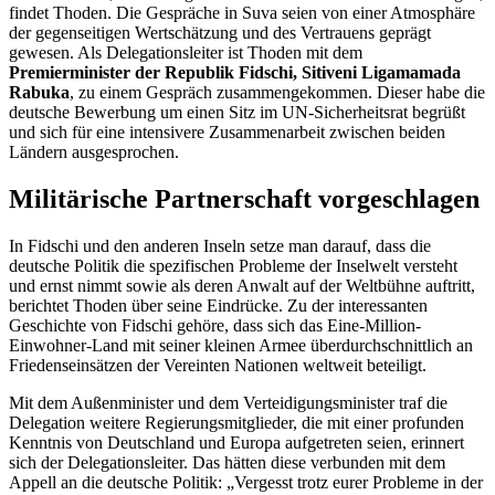
findet Thoden. Die Gespräche in Suva seien von einer Atmosphäre
der gegenseitigen Wertschätzung und des Vertrauens geprägt
gewesen. Als Delegationsleiter ist Thoden mit dem
Premierminister der Republik Fidschi, Sitiveni Ligamamada
Rabuka
, zu einem Gespräch zusammengekommen. Dieser habe die
deutsche Bewerbung um einen Sitz im UN-Sicherheitsrat begrüßt
und sich für eine intensivere Zusammenarbeit zwischen beiden
Ländern ausgesprochen.
Militärische Partnerschaft vorgeschlagen
In Fidschi und den anderen Inseln setze man darauf, dass die
deutsche Politik die spezifischen Probleme der Inselwelt versteht
und ernst nimmt sowie als deren Anwalt auf der Weltbühne auftritt,
berichtet Thoden über seine Eindrücke. Zu der interessanten
Geschichte von Fidschi gehöre, dass sich das Eine-Million-
Einwohner-Land mit seiner kleinen Armee überdurchschnittlich an
Friedenseinsätzen der Vereinten Nationen weltweit beteiligt.
Mit dem Außenminister und dem Verteidigungsminister traf die
Delegation weitere Regierungsmitglieder, die mit einer profunden
Kenntnis von Deutschland und Europa aufgetreten seien, erinnert
sich der Delegationsleiter. Das hätten diese verbunden mit dem
Appell an die deutsche Politik: „Vergesst trotz eurer Probleme in der