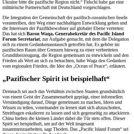
Ukraine bitte die pazifische Region nicht.“ Fidschi habe gar eine
militärische Partnerschaft mit Deutschland vorgeschlagen.
Die Integration der Gemeinschaft der pazifisch-ozeanischen Inseln
vorantreiben, den Weg einer nachhaltigen Entwicklung gehen und
die Interessen der Pazifikbewohner auf globaler Ebene vertreten:
Das hat sich
Baron
Waqa, Generalsekretär des
Pacific Island
Forum Secretariat
, zur Aufgabe gemacht, mit dem die Delegation
sich zu einem Gedankenaustausch getroffen hat. Es gehöre im
pazifischen Raum über Grenzen hinweg zu einer verbreiteten
Grundüberzeugung, die Region gemeinsam zu entwickeln und den
Frieden als Wert an sich zu betrachten, habe Waga den Gedanken
vom regionalen Frieden, die Idee des „
Ocean of Peace
“, erläutert.
„Pazifischer
Spirit
ist beispielhaft“
Demnach sei auch das Verhältnis zwischen Staaten grundsätzlich
von einem Geist der Zusammenarbeit geprägt, einer informellen
Verständigung darauf, Dinge gemeinsam zu machen, Ideen und
Wissen zu teilen, voneinander zu lernen statt sich abzuschotten,
Streitfragen eskalieren zu lassen und sich gegenseitig zu attackieren.
China hielten die kleinen Länder dabei die Tür stets offen. Dieser
Spirit
sei beispielhaft, um auf der Welt insgesamt
zusammenzuarbeiten, sagt Thoden. Das „
Pacific Island Forum
“ sei