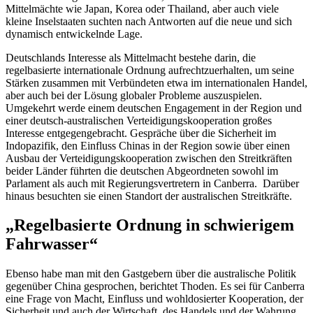
Mittelmächte wie Japan, Korea oder Thailand, aber auch viele
kleine Inselstaaten suchten nach Antworten auf die neue und sich
dynamisch entwickelnde Lage.
Deutschlands Interesse als Mittelmacht bestehe darin, die
regelbasierte internationale Ordnung aufrechtzuerhalten, um seine
Stärken zusammen mit Verbündeten etwa im internationalen Handel,
aber auch bei der Lösung globaler Probleme auszuspielen.
Umgekehrt werde einem deutschen
Engagement
in der Region und
einer deutsch-australischen Verteidigungskooperation großes
Interesse entgegengebracht. Gespräche über die Sicherheit im
Indopazifik, den Einfluss Chinas in der Region sowie über einen
Ausbau der Verteidigungskooperation zwischen den Streitkräften
beider Länder führten die deutschen Abgeordneten sowohl im
Parlament als auch mit Regierungsvertretern in
Canberra.
Darüber
hinaus besuchten sie einen Standort der australischen Streitkräfte.
„Regelbasierte Ordnung in schwierigem
Fahrwasser“
Ebenso habe man mit den Gastgebern über die australische Politik
gegenüber China gesprochen, berichtet Thoden. Es sei für
Canberra
eine Frage von Macht, Einfluss und wohldosierter Kooperation, der
Sicherheit und auch der Wirtschaft, des Handels und der Wahrung