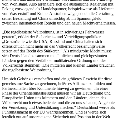
von Wohlstand. Also arrangiere sich die australische Regierung mit
Peking vorwiegend als Handelspartner, beispielsweise als Lieferant
von Wasserstoff und Kohle. Australien wäge jedoch die Gestaltung
seiner Beziehung mit China umsichtig ab im Spannungsfeld
zwischen internationalen Regeln und den neuen Machtverhältnissen.
„Die regelbasierte Weltordnung ist in schwieriges Fahrwasser
geraten“, erklärt der Sicherheits- und Verteidigungspolitiker.
„Großmächte wie die USA, Russland und China halten sich
offensichtlich nicht mehr an das Völkerrecht beziehungsweise
setzen auf das Recht des Stärkeren.“ Als mittelgroße Macht müsse
sich Deutschland zusammen mit ähnlichen und gleichgesinnten
Ländern gegen den Verfall der multilateralen Ordnung und des
Völkerrechts stemmen: „Die mittleren und kleinen Länder brauchen
die regelbasierte Weltordnung.“
Um sich Gehör zu verschaffen und ein größeres Gewicht für diese
gemeinsame Sache zu gewinnen, heiße es Allianzen zu bilden und
Partnerschaften über Kontinente hinweg zu gewinnen. „In einer
Phase der Orientierungslosigkeit müssen wir als Deutschland und
Europäische Union uns kümmern und den Ländern, denen das
Völkerrecht noch etwas bedeutet und die zu uns schauen, Angebote
der Vernetzung und Unterstützung machen.“ Deutschland werde als
Führungsmacht in der EU wahrgenommen. Und es werde sich
letztlich gut auf unsere eigene Sicherheit und Position in der Welt