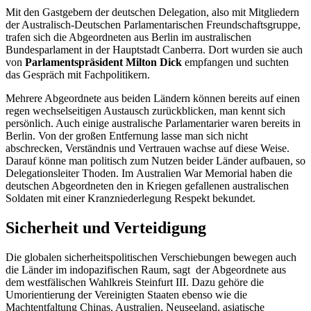
Mit den Gastgebern der deutschen Delegation, also mit Mitgliedern
der Australisch-Deutschen Parlamentarischen Freundschaftsgruppe,
trafen sich die Abgeordneten aus Berlin im australischen
Bundesparlament in der Hauptstadt
Canberra
. Dort wurden sie auch
von
Parlamentspräsident Milton Dick
empfangen und suchten
das Gespräch mit Fachpolitikern.
Mehrere Abgeordnete aus beiden Ländern können bereits auf einen
regen wechselseitigen Austausch zurückblicken, man kennt sich
persönlich. Auch einige australische Parlamentarier waren bereits in
Berlin. Von der großen Entfernung lasse man sich nicht
abschrecken, Verständnis und Vertrauen wachse auf diese Weise.
Darauf könne man politisch zum Nutzen beider Länder aufbauen, so
Delegationsleiter Thoden. Im
Australien War Memorial
haben die
deutschen Abgeordneten den in Kriegen gefallenen australischen
Soldaten mit einer Kranzniederlegung Respekt bekundet.
Sicherheit und Verteidigung
Die globalen sicherheitspolitischen Verschiebungen bewegen auch
die Länder im indopazifischen Raum, sagt der Abgeordnete aus
dem westfälischen Wahlkreis Steinfurt III. Dazu gehöre die
Umorientierung der Vereinigten Staaten ebenso wie die
Machtentfaltung Chinas. Australien, Neuseeland, asiatische