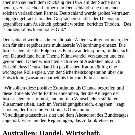
aber man sei nach dem Rückzug der USA auf der Suche nach
neuen, verlässlichen Partnern. In Deutschland sehe man einen
solchen verlässlichen Partner, Deutschland werde großes Vertrauen
entgegengebracht. In allen Gesprächen sei dies der Delegation
gegenüber zum Ausdruck gebracht worden, berichtet Thoden. „Das
ist außenpolitisch ein hohes Gut.“
Deutschland werde als internationaler Akteur wahrgenommen, der
sich für eine regelbasierte multilaterale Weltordnung einsetzt. Die
Inselstaaten, die die Folgen des Klimawandels spüren, fühlten sich
von Deutschland beim Thema Klimawandel verstanden und erst
genommen. Daher wünschten sich sowohl Australien als auch
Fidschi, dass Deutschland im pazifischen Raum künftig eine
wichtigere Rolle spielt, von der Sicherheitskooperation über die
Entwicklungszusammenarbeit bis hin zum Klimaschutz.
„Wir sollten diese positive Zuordnung als
Chance
begreifen und
diese Rolle als Werte-Partner annehmen, der die Anliegen der
Inselstaaten ernst nimmt, und auf den Wunsch einer stärkeren
Zusammenarbeit, auch im Verteidigungsbereich, eingehen“, sagt
Thoden, der für seine Fraktion als Obmann im
Verteidigungsausschuss sitzt und dem Ältestenrat des Bundestages
angehört. Es sei an den Regierungen, das zu konkretisieren.
Australien: Handel, Wirtschaft,