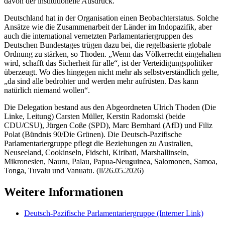
davon der institutionelle Ausdruck.
Deutschland hat in der Organisation einen Beobachterstatus. Solche
Ansätze wie die Zusammenarbeit der Länder im Indopazifik, aber
auch die international vernetzten Parlamentariergruppen des
Deutschen Bundestages trügen dazu bei, die regelbasierte globale
Ordnung zu stärken, so Thoden. „Wenn das Völkerrecht eingehalten
wird, schafft das Sicherheit für alle“, ist der Verteidigungspolitiker
überzeugt. Wo dies hingegen nicht mehr als selbstverständlich gelte,
„da sind alle bedrohter und werden mehr aufrüsten. Das kann
natürlich niemand wollen“.
Die Delegation bestand aus den Abgeordneten Ulrich Thoden (Die
Linke, Leitung) Carsten Müller, Kerstin Radomski (beide
CDU/CSU), Jürgen Coße (SPD), Marc Bernhard (AfD) und Filiz
Polat (Bündnis 90/Die Grünen). Die Deutsch-Pazifische
Parlamentariergruppe pflegt die Beziehungen zu Australien,
Neuseeland, Cookinseln, Fidschi, Kiribati, Marshallinseln,
Mikronesien, Nauru, Palau, Papua-Neuguinea, Salomonen, Samoa,
Tonga, Tuvalu und Vanuatu. (ll/26.05.2026)
Weitere Informationen
Deutsch-Pazifische Parlamentariergruppe
(Interner Link)