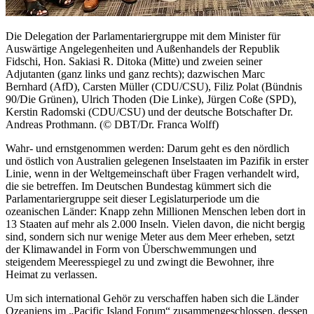
Die Delegation der Parlamentariergruppe mit dem Minister für
Auswärtige Angelegenheiten und Außenhandels der Republik
Fidschi,
Hon.
Sakiasi R. Ditoka (Mitte) und zweien seiner
Adjutanten (ganz links und ganz rechts); dazwischen Marc
Bernhard (AfD), Carsten Müller (CDU/CSU), Filiz Polat (Bündnis
90/Die Grünen), Ulrich Thoden (Die Linke), Jürgen Coße (SPD),
Kerstin Radomski (CDU/CSU) und der deutsche Botschafter Dr.
Andreas Prothmann. (© DBT/Dr. Franca Wolff)
Wahr- und ernstgenommen werden: Darum geht es den nördlich
und östlich von Australien gelegenen Inselstaaten im Pazifik in erster
Linie, wenn in der Weltgemeinschaft über Fragen verhandelt wird,
die sie betreffen. Im Deutschen Bundestag kümmert sich die
Parlamentariergruppe seit dieser Legislaturperiode um die
ozeanischen Länder: Knapp zehn Millionen Menschen leben dort in
13 Staaten auf mehr als 2.000 Inseln. Vielen davon, die nicht bergig
sind, sondern sich nur wenige Meter aus dem Meer erheben, setzt
der Klimawandel in Form von Überschwemmungen und
steigendem Meeresspiegel zu und zwingt die Bewohner, ihre
Heimat zu verlassen.
Um sich international Gehör zu verschaffen haben sich die Länder
Ozeaniens im „
Pacific Island Forum
“ zusammengeschlossen, dessen