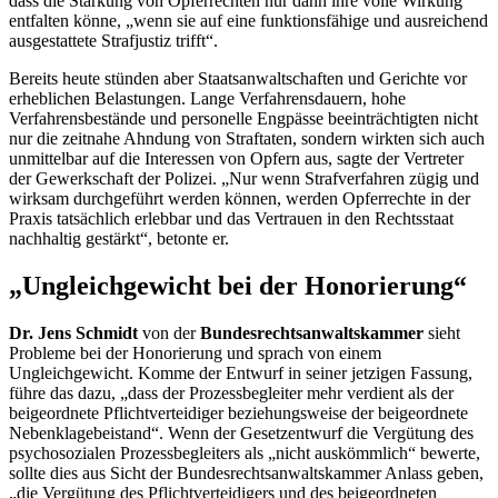
dass die Stärkung von Opferrechten nur dann ihre volle Wirkung
entfalten könne, „wenn sie auf eine funktionsfähige und ausreichend
ausgestattete Strafjustiz trifft“.
Bereits heute stünden aber Staatsanwaltschaften und Gerichte vor
erheblichen Belastungen. Lange Verfahrensdauern, hohe
Verfahrensbestände und personelle Engpässe beeinträchtigten nicht
nur die zeitnahe Ahndung von Straftaten, sondern wirkten sich auch
unmittelbar auf die Interessen von Opfern aus, sagte der Vertreter
der Gewerkschaft der Polizei. „Nur wenn Strafverfahren zügig und
wirksam durchgeführt werden können, werden Opferrechte in der
Praxis tatsächlich erlebbar und das Vertrauen in den Rechtsstaat
nachhaltig gestärkt“, betonte er.
„Ungleichgewicht bei der Honorierung“
Dr. Jens Schmidt
von der
Bundesrechtsanwaltskammer
sieht
Probleme bei der Honorierung und sprach von einem
Ungleichgewicht. Komme der Entwurf in seiner jetzigen Fassung,
führe das dazu, „dass der Prozessbegleiter mehr verdient als der
beigeordnete Pflichtverteidiger beziehungsweise der beigeordnete
Nebenklagebeistand“. Wenn der Gesetzentwurf die Vergütung des
psychosozialen Prozessbegleiters als „nicht auskömmlich“ bewerte,
sollte dies aus Sicht der Bundesrechtsanwaltskammer Anlass geben,
„die Vergütung des Pflichtverteidigers und des beigeordneten