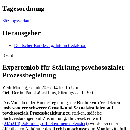
Tagesordnung
Sitzungsverlauf
Herausgeber
Deutscher Bundestag, Internetredaktion
Recht
Expertenlob für Stärkung psychosozialer
Prozessbegleitung
Zeit:
Montag, 6. Juli 2026, 14 bis 16 Uhr
Ort:
Berlin, Paul-Löbe-Haus, Sitzungssaal E.300
Das Vorhaben der Bundesregierung, die
Rechte von Verletzten
insbesondere schwerer Gewalt- und Sexualstraftaten auf
psychosoziale Prozessbegleitung
zu stärken, stößt bei
Sachverständigen auf Zustimmung. Ihr Gesetzentwurf
(
21/6214
(Dokument, öffnet ein neues Fenster)
) wurde bei einer
öffentlichen Anhörung des
Rechtsausschusses
am
Montag, 6. Juli