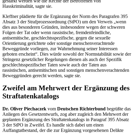
gestärkt werden wie die Rechte der Betroffenen von
Hasskriminalität, sagte sie.
Kleffner plädierte für die Ergänzung der Norm des Paragrafen 395
Absatz 3 der Strafprozessordnung (StPO) um den Verweis „wenn
dies aus besonderen Gründen, insbesondere wegen der schweren
Folgen der Tat oder wenn rassistische, fremdenfeindliche,
antisemitische, geschlechtsspezifische, gegen die sexuelle
Orientierung gerichtete oder sonstige menschenverachtende
Beweggründe vorliegen, zur Wahrnehmung seiner Interessen
geboten erscheint“. Dies würde sowohl der Normstabilität sowie der
Stringenz gesetzlicher Regelungen dienen als auch der Spezifik
geschlechtsspezifischer Taten sowie auch der Taten aus
rassistischen, antisemitischen und sonstigen menschenverachtenden
Beweggründen gerecht werden, sagte sie.
Zweifel am Mehrwert der Ergänzung des
Straftatenkatalogs
Dr. Oliver Piechaczek
vom
Deutschen Richterbund
begrüßte das
Anliegen des Gesetzentwurfs, zog aber zugleich den Mehrwert der
geplanten Ergänzung des Straftatenkatalogs in Paragraf 395 Absatz
3 der StPO in Zweifel. Es handle sich dabei um einen
Auffangtatbestand, der die zur Ergänzung vorgesehenen Delikte