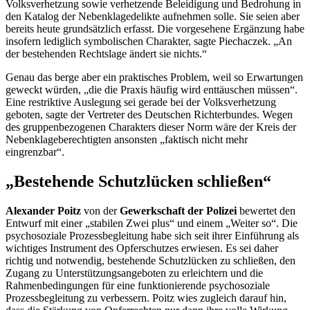
Volksverhetzung sowie verhetzende Beleidigung und Bedrohung in
den Katalog der Nebenklagedelikte aufnehmen solle. Sie seien aber
bereits heute grundsätzlich erfasst. Die vorgesehene Ergänzung habe
insofern lediglich symbolischen Charakter, sagte Piechaczek. „An
der bestehenden Rechtslage ändert sie nichts.“
Genau das berge aber ein praktisches Problem, weil so Erwartungen
geweckt würden, „die die Praxis häufig wird enttäuschen müssen“.
Eine restriktive Auslegung sei gerade bei der Volksverhetzung
geboten, sagte der Vertreter des Deutschen Richterbundes. Wegen
des gruppenbezogenen Charakters dieser Norm wäre der Kreis der
Nebenklageberechtigten ansonsten „faktisch nicht mehr
eingrenzbar“.
„Bestehende Schutzlücken schließen“
Alexander Poitz
von der
Gewerkschaft der Polizei
bewertet den
Entwurf mit einer „stabilen Zwei plus“ und einem „Weiter so“. Die
psychosoziale Prozessbegleitung habe sich seit ihrer Einführung als
wichtiges Instrument des Opferschutzes erwiesen. Es sei daher
richtig und notwendig, bestehende Schutzlücken zu schließen, den
Zugang zu Unterstützungsangeboten zu erleichtern und die
Rahmenbedingungen für eine funktionierende psychosoziale
Prozessbegleitung zu verbessern. Poitz wies zugleich darauf hin,