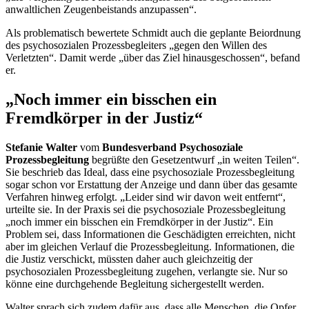
anwaltlichen Zeugenbeistands anzupassen“.
Als problematisch bewertete Schmidt auch die geplante Beiordnung
des psychosozialen Prozessbegleiters „gegen den Willen des
Verletzten“. Damit werde „über das Ziel hinausgeschossen“, befand
er.
„Noch immer ein bisschen ein
Fremdkörper in der Justiz“
Stefanie Walter
vom
Bundesverband Psychosoziale
Prozessbegleitung
begrüßte den Gesetzentwurf „in weiten Teilen“.
Sie beschrieb das Ideal, dass eine psychosoziale Prozessbegleitung
sogar schon vor Erstattung der Anzeige und dann über das gesamte
Verfahren hinweg erfolgt. „Leider sind wir davon weit entfernt“,
urteilte sie. In der Praxis sei die psychosoziale Prozessbegleitung
„noch immer ein bisschen ein Fremdkörper in der Justiz“. Ein
Problem sei, dass Informationen die Geschädigten erreichten, nicht
aber im gleichen Verlauf die Prozessbegleitung. Informationen, die
die Justiz verschickt, müssten daher auch gleichzeitig der
psychosozialen Prozessbegleitung zugehen, verlangte sie. Nur so
könne eine durchgehende Begleitung sichergestellt werden.
Walter sprach sich zudem dafür aus, dass alle Menschen, die Opfer