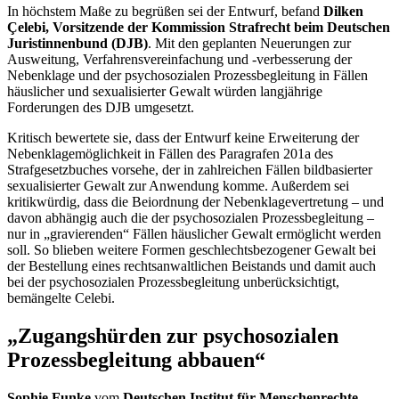
In höchstem Maße zu begrüßen sei der Entwurf, befand
Dilken
Çelebi, Vorsitzende der Kommission Strafrecht beim Deutschen
Juristinnenbund (DJB)
. Mit den geplanten Neuerungen zur
Ausweitung, Verfahrensvereinfachung und -verbesserung der
Nebenklage und der psychosozialen Prozessbegleitung in Fällen
häuslicher und sexualisierter Gewalt würden langjährige
Forderungen des DJB umgesetzt.
Kritisch bewertete sie, dass der Entwurf keine Erweiterung der
Nebenklagemöglichkeit in Fällen des Paragrafen 201a des
Strafgesetzbuches vorsehe, der in zahlreichen Fällen bildbasierter
sexualisierter Gewalt zur Anwendung komme. Außerdem sei
kritikwürdig, dass die Beiordnung der Nebenklagevertretung
–
und
davon abhängig auch die der psychosozialen Prozessbegleitung
–
nur in „gravierenden“ Fällen häuslicher Gewalt ermöglicht werden
soll. So blieben weitere Formen geschlechtsbezogener Gewalt bei
der Bestellung eines rechtsanwaltlichen Beistands und damit auch
bei der psychosozialen Prozessbegleitung unberücksichtigt,
bemängelte Celebi.
„Zugangshürden zur psychosozialen
Prozessbegleitung abbauen“
Sophie Funke
vom
Deutschen Institut für Menschenrechte