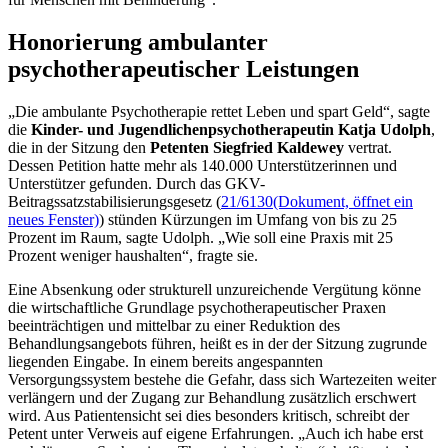
Honorierung ambulanter
psychotherapeutischer Leistungen
„Die ambulante Psychotherapie rettet Leben und spart Geld“, sagte
die
Kinder- und Jugendlichenpsychotherapeutin Katja Udolph
,
die in der Sitzung den
Petenten Siegfried Kaldewey
vertrat.
Dessen Petition hatte mehr als 140.000 Unterstützerinnen und
Unterstützer gefunden. Durch das GKV-
Beitragssatzstabilisierungsgesetz (
21/6130
(Dokument, öffnet ein
neues Fenster)
) stünden Kürzungen im Umfang von bis zu 25
Prozent im Raum, sagte Udolph. „Wie soll eine Praxis mit 25
Prozent weniger haushalten“, fragte sie.
Eine Absenkung oder strukturell unzureichende Vergütung könne
die wirtschaftliche Grundlage psychotherapeutischer Praxen
beeinträchtigen und mittelbar zu einer Reduktion des
Behandlungsangebots führen, heißt es in der der Sitzung zugrunde
liegenden Eingabe. In einem bereits angespannten
Versorgungssystem bestehe die Gefahr, dass sich Wartezeiten weiter
verlängern und der Zugang zur Behandlung zusätzlich erschwert
wird. Aus Patientensicht sei dies besonders kritisch, schreibt der
Petent unter Verweis auf eigene Erfahrungen. „Auch ich habe erst