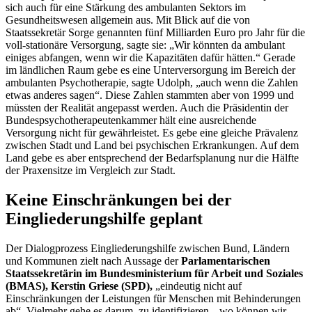
sich auch für eine Stärkung des ambulanten Sektors im
Gesundheitswesen allgemein aus. Mit Blick auf die von
Staatssekretär Sorge genannten fünf Milliarden Euro pro Jahr für die
voll-stationäre Versorgung, sagte sie: „Wir könnten da ambulant
einiges abfangen, wenn wir die Kapazitäten dafür hätten.“ Gerade
im ländlichen Raum gebe es eine Unterversorgung im Bereich der
ambulanten Psychotherapie, sagte Udolph, „auch wenn die Zahlen
etwas anderes sagen“. Diese Zahlen stammten aber von 1999 und
müssten der Realität angepasst werden. Auch die Präsidentin der
Bundespsychotherapeutenkammer hält eine ausreichende
Versorgung nicht für gewährleistet. Es gebe eine gleiche Prävalenz
zwischen Stadt und Land bei psychischen Erkrankungen. Auf dem
Land gebe es aber entsprechend der Bedarfsplanung nur die Hälfte
der Praxensitze im Vergleich zur Stadt.
Keine Einschränkungen bei der
Eingliederungshilfe geplant
Der Dialogprozess Eingliederungshilfe zwischen Bund, Ländern
und Kommunen zielt nach Aussage der
Parlamentarischen
Staatssekretärin im Bundesministerium für Arbeit und Soziales
(BMAS), Kerstin Griese (SPD),
„eindeutig nicht auf
Einschränkungen der Leistungen für Menschen mit Behinderungen
ab“. Vielmehr gehe es darum, zu identifizieren, „wo können wir