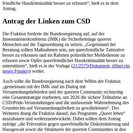
feindliche Hasskriminalität besser zu erfassen“, hieß es in dem
Antrag.
Antrag der Linken zum CSD
Die Fraktion forderte die Bundesregierung auf, auf der
Innenministerkonferenz (IMK) die Sicherheitslage
queerer
Menschen auf die Tagesordnung zu setzen. „Gegenstand der
Beratung sollten Maßnahmen sein, um queerfeindliche Tatmotive
besser zu erkennen und im Rahmen polizeilicher Meldedienste zu
erfassen sowie Opfer queerfeindlicher Hasskriminalität besser zu
unterstützen“, hieß es in der Vorlage (
21/2575
(Dokument, öffnet ein
neues Fenster)
) weiter.
Auch sollte die Bundesregierung nach dem Willen der Fraktion
„gemeinsam mit der IMK und im Dialog mit
Versammlungsbehörden und der
queeren Community
rechtzeitig
eine Gesamtstrategie erarbeiten, um 2026 die sichere Teilnahme an
CSD/
Pride
-Veranstaltungen und die umfassende Wahrnehmung des
Grundrechts auf Versammlungsfreiheit zu gewährleisten“. Des
Weiteren drang die Fraktion darauf, das Programm „
Queer
leben“
auszubauen und weiterzuentwickeln. Dabei sollten dem Antrag
zufolge „die Prävention gegen queerfeindliche Diskriminierung und
Hassgewalt sowie die Strukturen der
queeren Communities
in den