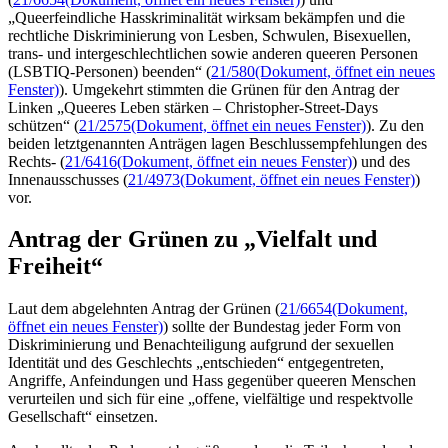
„Queerfeindliche Hasskriminalität wirksam bekämpfen und die
rechtliche Diskriminierung von Lesben, Schwulen, Bisexuellen,
trans- und intergeschlechtlichen sowie anderen
queeren
Personen
(
LSBTIQ
-Personen) beenden“ (
21/580
(Dokument, öffnet ein neues
Fenster)
). Umgekehrt stimmten die Grünen für den Antrag der
Linken „Queeres Leben stärken –
Christopher-Street-Days
schützen“ (
21/2575
(Dokument, öffnet ein neues Fenster)
). Zu den
beiden letztgenannten Anträgen lagen Beschlussempfehlungen des
Rechts- (
21/6416
(Dokument, öffnet ein neues Fenster)
) und des
Innenausschusses (
21/4973
(Dokument, öffnet ein neues Fenster)
)
vor.
Antrag der Grünen zu „Vielfalt und
Freiheit“
Laut dem abgelehnten Antrag der Grünen (
21/6654
(Dokument,
öffnet ein neues Fenster)
) sollte der Bundestag jeder Form von
Diskriminierung und Benachteiligung aufgrund der sexuellen
Identität und des Geschlechts „entschieden“ entgegentreten,
Angriffe, Anfeindungen und Hass gegenüber queeren Menschen
verurteilen und sich für eine „offene, vielfältige und respektvolle
Gesellschaft“ einsetzen.