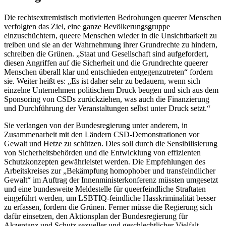
Die rechtsextremistisch motivierten Bedrohungen queerer Menschen
verfolgten das Ziel, eine ganze Bevölkerungsgruppe
einzuschüchtern, queere Menschen wieder in die Unsichtbarkeit zu
treiben und sie an der Wahrnehmung ihrer Grundrechte zu hindern,
schreiben die Grünen. „Staat und Gesellschaft sind aufgefordert,
diesen Angriffen auf die Sicherheit und die Grundrechte queerer
Menschen überall klar und entschieden entgegenzutreten“ fordern
sie. Weiter heißt es: „Es ist daher sehr zu bedauern, wenn sich
einzelne Unternehmen politischem Druck beugen und sich aus dem
Sponsoring von CSDs zurückziehen, was auch die Finanzierung
und Durchführung der Veranstaltungen selbst unter Druck setzt.“
Sie verlangen von der Bundesregierung unter anderem, in
Zusammenarbeit mit den Ländern CSD-Demonstrationen vor
Gewalt und Hetze zu schützen. Dies soll durch die Sensibilisierung
von Sicherheitsbehörden und die Entwicklung von effizienten
Schutzkonzepten gewährleistet werden. Die Empfehlungen des
Arbeitskreises zur „Bekämpfung homophober und transfeindlicher
Gewalt“ im Auftrag der Innenministerkonferenz müssten umgesetzt
und eine bundesweite Meldestelle für queerfeindliche Straftaten
eingeführt werden, um LSBTIQ-feindliche Hasskriminalität besser
zu erfassen, fordern die Grünen. Ferner müsse die Regierung sich
dafür einsetzen, den Aktionsplan der Bundesregierung für
Akzeptanz und Schutz sexueller und geschlechtlicher Vielfalt