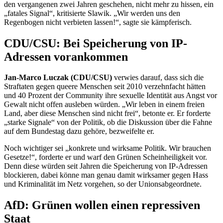
den vergangenen zwei Jahren geschehen, nicht mehr zu hissen, ein
„fatales Signal“, kritisierte Slawik. „Wir werden uns den
Regenbogen nicht verbieten lassen!“, sagte sie kämpferisch.
CDU/CSU: Bei Speicherung von IP-
Adressen vorankommen
Jan-Marco Luczak (CDU/CSU)
verwies darauf, dass sich die
Straftaten gegen queere Menschen seit 2010 verzehnfacht hätten
und 40 Prozent der
Community
ihre sexuelle Identität aus Angst vor
Gewalt nicht offen ausleben würden. „Wir leben in einem freien
Land, aber diese Menschen sind nicht frei“, betonte er. Er forderte
„starke Signale“ von der Politik, ob die Diskussion über die Fahne
auf dem Bundestag dazu gehöre, bezweifelte er.
Noch wichtiger sei „konkrete und wirksame Politik. Wir brauchen
Gesetze!“, forderte er und warf den Grünen Scheinheiligkeit vor.
Denn diese würden seit Jahren die Speicherung von IP-Adressen
blockieren, dabei könne man genau damit wirksamer gegen Hass
und Kriminalität im Netz vorgehen, so der Unionsabgeordnete.
AfD: Grünen wollen einen repressiven
Staat