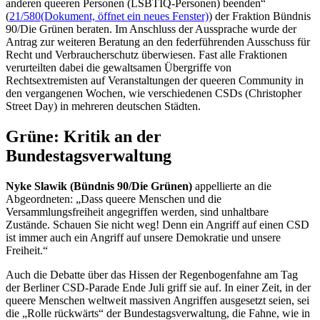
anderen queeren Personen (LSBTIQ-Personen) beenden“
(
21/580
(Dokument, öffnet ein neues Fenster)
) der Fraktion Bündnis
90/Die Grünen beraten. Im Anschluss der Aussprache wurde der
Antrag zur weiteren Beratung an den federführenden Ausschuss für
Recht und Verbraucherschutz überwiesen. Fast alle Fraktionen
verurteilten dabei die gewaltsamen Übergriffe von
Rechtsextremisten auf Veranstaltungen der queeren Community in
den vergangenen Wochen, wie verschiedenen CSDs (
Christopher
Street Day
) in mehreren deutschen Städten.
Grüne: Kritik an der
Bundestagsverwaltung
Nyke Slawik (Bündnis 90/Die Grünen)
appellierte an die
Abgeordneten: „Dass queere Menschen und die
Versammlungsfreiheit angegriffen werden, sind unhaltbare
Zustände. Schauen Sie nicht weg! Denn ein Angriff auf einen CSD
ist immer auch ein Angriff auf unsere Demokratie und unsere
Freiheit.“
Auch die Debatte über das Hissen der Regenbogenfahne am Tag
der Berliner CSD-Parade Ende Juli griff sie auf. In einer Zeit, in der
queere Menschen weltweit massiven Angriffen ausgesetzt seien, sei
die „Rolle rückwärts“ der Bundestagsverwaltung, die Fahne, wie in