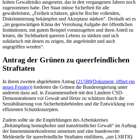
hohen Gewaltrisiko ausgesetzt, das in den vergangenen Jahren noch
zugenommen habe. Der Staat müsse Sicherheit für alle
gewährleisten, „Freiheit schützen, gleiche Rechte vollenden,
Diskriminierung bekämpfen und Akzeptanz stärken“. Deshalb sei es
„im gegenwärtigen Klima der Verrohung Aufgabe der öffentlichen
Institutionen, mit gutem Beispiel voranzugehen und ihren Anteil zu
leisten, die Sichtbarkeit queeren Lebens zu stärken und sich
solidarisch mit denen zu zeigen, die angefeindet und auch
angegriffen werden“.
Antrag der Grünen zu queerfeindlichen
Straftaten
In ihrem zweiten abgelehnten Antrag (
21/580
(Dokument, öffnet ein
neues Fenster)
) forderten die Grünen die Bundesregierung unter
anderem dazu auf, in Zusammenarbeit mit den Ländern CSD-
Demonstrationen vor Gewalt und Hetze zu schützen durch die
Sensibilisierung von Sicherheitsbehörden und die Entwicklung von
effizienten Schutzkonzepten.
Zudem sollte sie die Empfehlungen des Arbeitskreises
„Bekämpfung homophober und transfeindlicher Gewalt“ im Auftrag
der Innenministerkonferenz umsetzen und eine bundesweite
Meldestelle für queerfeindliche Straftaten einführen, „um
LSBTIQ