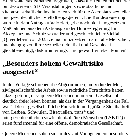
Auch sollte das Parlament begrüßen, „dass die Teilnehmenden der
bundesweiten CSD-Veranstaltungen sowie staatliche und
zivilgesellschaftliche Institutionen sich für die Akzeptanz sexueller
und geschlechtlicher Vielfalt engagieren“. Die Bundesregierung
wurde in dem Antrag aufgefordert, „die noch nicht umgesetzten
Maßnahmen aus dem Aktionsplan der Bundesregierung für
Akzeptanz und Schutz sexueller und geschlechtlicher Vielfalt
,
Queer
leben' von 2023 zeitnah umzusetzen, damit alle Menschen,
unabhängig von ihrer sexuellen Identität und Geschlecht
gleichberechtigt, diskriminierungs- und gewaltfrei leben können“.
„Besonders hohem Gewaltrisiko
ausgesetzt“
In der Vorlage schrieben die Abgeordneten, individueller Mut,
zivilgesellschaftliche Arbeit sowie rechtliche Fortschritte hätten
„dazu geführt, dass
queere
Menschen in unserer Gesellschaft
deutlich freier leben können, als das in der Vergangenheit der Fall
war“. Dieser gesellschaftliche Fortschritt und größere Sichtbarkeit
von Lesben, Schwulen, Bisexuellen, trans* und
intergeschlechtlichen sowie nicht-binären Menschen (
LSBTIQ
)
seien fundamental für eine offene, demokratische Gesellschaft.
Queere Menschen sähen sich indes laut Vorlage einem besonders