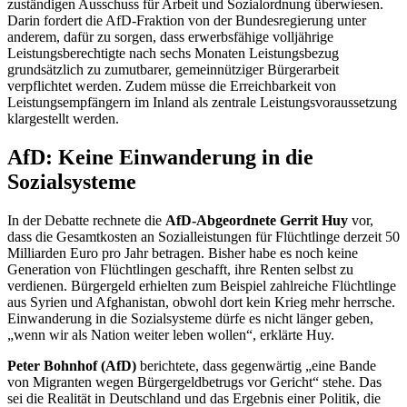
zuständigen Ausschuss für Arbeit und Sozialordnung überwiesen.
Darin fordert die AfD-Fraktion von der Bundesregierung unter
anderem, dafür zu sorgen, dass erwerbsfähige volljährige
Leistungsberechtigte nach sechs Monaten Leistungsbezug
grundsätzlich zu zumutbarer, gemeinnütziger Bürgerarbeit
verpflichtet werden. Zudem müsse die Erreichbarkeit von
Leistungsempfängern im Inland als zentrale Leistungsvoraussetzung
klargestellt werden.
AfD: Keine Einwanderung in die
Sozialsysteme
In der Debatte rechnete die
AfD-Abgeordnete Gerrit Huy
vor,
dass die Gesamtkosten an Sozialleistungen für Flüchtlinge derzeit 50
Milliarden Euro pro Jahr betragen. Bisher habe es noch keine
Generation von Flüchtlingen geschafft, ihre Renten selbst zu
verdienen. Bürgergeld erhielten zum Beispiel zahlreiche Flüchtlinge
aus Syrien und Afghanistan, obwohl dort kein Krieg mehr herrsche.
Einwanderung in die Sozialsysteme dürfe es nicht länger geben,
„wenn wir als Nation weiter leben wollen“, erklärte Huy.
Peter Bohnhof (AfD)
berichtete, dass gegenwärtig „eine Bande
von Migranten wegen Bürgergeldbetrugs vor Gericht“ stehe. Das
sei die Realität in Deutschland und das Ergebnis einer Politik, die