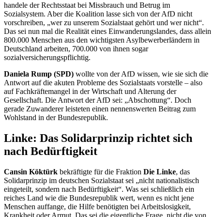
handele der Rechtsstaat bei Missbrauch und Betrug im
Sozialsystem. Aber die Koalition lasse sich von der AfD nicht
vorschreiben, „wer zu unserem Sozialstaat gehört und wer nicht“.
Das sei nun mal die Realität eines Einwanderungslandes, dass allein
800.000 Menschen aus den wichtigsten Asylbewerberländern in
Deutschland arbeiten, 700.000 von ihnen sogar
sozialversicherungspflichtig.
Daniela Rump (SPD)
wollte von der AfD wissen, wie sie sich die
Antwort auf die akuten Probleme des Sozialstaats vorstelle – also
auf Fachkräftemangel in der Wirtschaft und Alterung der
Gesellschaft. Die Antwort der AfD sei: „Abschottung“. Doch
gerade Zuwanderer leisteten einen nennenswerten Beitrag zum
Wohlstand in der Bundesrepublik.
Linke: Das Solidarprinzip richtet sich
nach Bedürftigkeit
Cansin Köktürk
bekräftigte für die Fraktion
Die Linke
, das
Solidarprinzip im deutschen Sozialstaat sei „nicht nationalistisch
eingeteilt, sondern nach Bedürftigkeit“. Was sei schließlich ein
reiches Land wie die Bundesrepublik wert, wenn es nicht jene
Menschen auffange, die Hilfe benötigten bei Arbeitslosigkeit,
Krankheit oder Armut. Das sei die eigentliche Frage, nicht die von