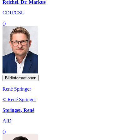
Reichel, Dr. Markus
CDU/CSU
()
Bildinformationen
René Springer
© René Springer
Springer, René
AfD
()