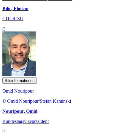
Bilic, Florian
CDU/CSU
()
Bildinformationen
Omid Nouripour
© Omid Nouripour/Stefan Kaminski
Nouripour, Omid
Bundestagsvizepräsident
()