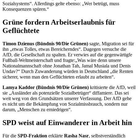
Sozialsystems“. Allerdings gelte ebenso: „Wer betrügt, muss
Konsequenzen spüren.“
Grüne fordern Arbeitserlaubnis für
Geflüchtete
Timon Dzienus (Bündnis 90/Die Grünen)
sagte, Migration sei für
ihn „etwas Tolles, etwas Bereicherndes“. Dagegen versuche die
AfD, die Gesellschaft zu spalten. Er verwies auf die gegenwärtigfe
Fußball-Weltmeisterschaft und fragte:„Was wäre denn unsere
Nationalmannschaft ohne Jonathan Tah, Jamal Musiala und Denis
Undav?“ Durch Zuwanderung würden in Deutschland „die Renten
sicherer, wenn man den Geflüchteten erlaubt zu arbeiten“.
Lamya Kaddor (Bündnis 90/Die Grünen)
kritisierte die AfD, weil
sie „Ausländer als potenzielle Sozialbetrüger“ diffamiere. Das sei
weit weg von den Grundsätzen unserer Verfassung. Der AfD gehe
es nicht um die Bekämpfung von Sozialmissbrauch, sondern nur
darum, „Menschen zu erniedrigen“.
SPD weist auf Einwanderer in Arbeit hin
Für die
SPD-Fraktion
erklärte
Rasha Nasr
, selbstverständlich