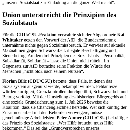
„unseren Sozialstaat zur Einladung an die ganze Welt macht“.
Union unterstreicht die Prinzipien des
Sozialstaats
Für die
CDU/CSU-Fraktion
verwahrte sich der Abgeordnete
Kai
Whittaker
gegen den Vorwurf der AfD, die Bundesregierung
unternähme nichts gegen Sozialmissbrauch. Er verwies auf aktuelle
Maßnahmen gegen Schwarzarbeit, illegale Beschäftigung und
Steuerbetrug. An den drei Prinzipien des Sozialstaats – Personalität,
Subsidiarität, Solidarität – lasse die Union nicht rütteln. Im
Gegensatz zur AfD betrachte seine Fraktion die Würde des
Menschen „nicht bloß nach seinem Nutzen“.
Florian Bilic (CDU/CSU)
betonte, dass Fälle, in denen das
Sozialsystem ausgenutzt werde, bekämpft würden. Fehlanreize
würden korrigiert, Grenzkontrollen durchgeführt, Schwarzarbeit und
Betrug verfolgt. Mit der Umstellung des bisherigen Bürgergelds auf
eine soziale Grundsicherung zum 1. Juli 2026 beweise die
Koalition, dass sie Chancengleichheit herstelle. Wer sich künftig der
Zusammenarbeit mit den Behörden verweigere, müsse
gemeinnützige Arbeit leisten.
Peter Aumer (CDU/CSU)
bekräftigte
das Prinzip des Sozialstaates: „Wer Hilfe braucht, muss Hilfe
bekommen.“ Das sei das „Grundversprechen unseres