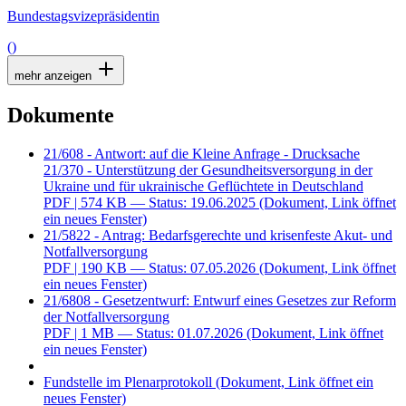
Bundestagsvizepräsidentin
()
mehr anzeigen
Dokumente
21/608 - Antwort: auf die Kleine Anfrage - Drucksache
21/370 - Unterstützung der Gesundheitsversorgung in der
Ukraine und für ukrainische Geflüchtete in Deutschland
PDF
| 574 KB — Status: 19.06.2025
(Dokument, Link öffnet
ein neues Fenster)
21/5822 - Antrag: Bedarfsgerechte und krisenfeste Akut- und
Notfallversorgung
PDF
| 190 KB — Status: 07.05.2026
(Dokument, Link öffnet
ein neues Fenster)
21/6808 - Gesetzentwurf: Entwurf eines Gesetzes zur Reform
der Notfallversorgung
PDF
| 1 MB — Status: 01.07.2026
(Dokument, Link öffnet
ein neues Fenster)
Fundstelle im Plenarprotokoll
(Dokument, Link öffnet ein
neues Fenster)