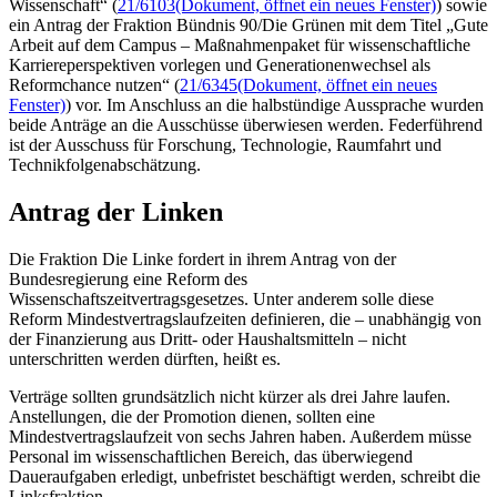
Wissenschaft“ (
21/6103
(Dokument, öffnet ein neues Fenster)
) sowie
ein Antrag der Fraktion Bündnis 90/Die Grünen mit dem Titel „Gute
Arbeit auf dem Campus – Maßnahmenpaket für wissenschaftliche
Karriereperspektiven vorlegen und Generationenwechsel als
Reformchance nutzen“ (
21/6345
(Dokument, öffnet ein neues
Fenster)
) vor. Im Anschluss an die halbstündige Aussprache wurden
beide Anträge an die Ausschüsse überwiesen werden. Federführend
ist der Ausschuss für Forschung, Technologie, Raumfahrt und
Technikfolgenabschätzung.
Antrag der Linken
Die Fraktion Die Linke fordert in ihrem Antrag von der
Bundesregierung eine Reform des
Wissenschaftszeitvertragsgesetzes. Unter anderem solle diese
Reform Mindestvertragslaufzeiten definieren, die
–
unabhängig von
der Finanzierung aus Dritt- oder Haushaltsmitteln
–
nicht
unterschritten werden dürften, heißt es.
Verträge sollten grundsätzlich nicht kürzer als drei Jahre laufen.
Anstellungen, die der Promotion dienen, sollten eine
Mindestvertragslaufzeit von sechs Jahren haben. Außerdem müsse
Personal im wissenschaftlichen Bereich, das überwiegend
Daueraufgaben erledigt, unbefristet beschäftigt werden, schreibt die
Linksfraktion.