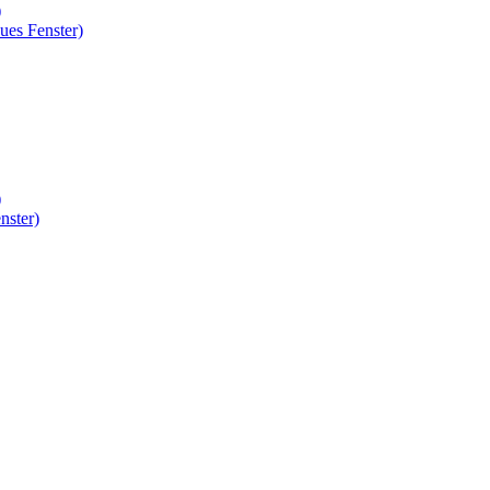
)
ues Fenster)
)
nster)