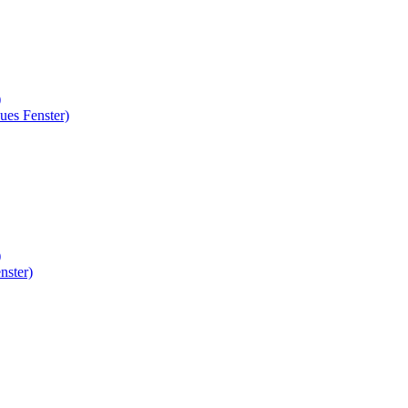
)
ues Fenster)
)
nster)