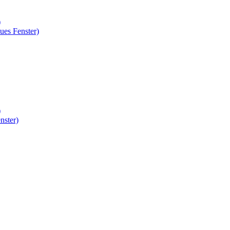
)
ues Fenster)
)
nster)