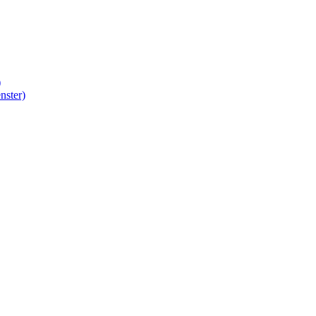
)
nster)