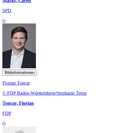
Marks, Caren
SPD
()
Bildinformationen
Florian Toncar
© FDP Baden-Württemberg/Stephanie Trenz
Toncar, Florian
FDP
()