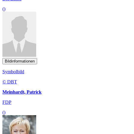
()
Bildinformationen
Symbolbild
© DBT
Meinhardt, Patrick
FDP
()