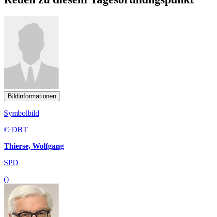
Bildinformationen
Symbolbild
© DBT
Thierse, Wolfgang
SPD
()