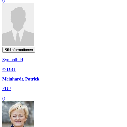
()
Bildinformationen
Symbolbild
© DBT
Meinhardt, Patrick
FDP
()