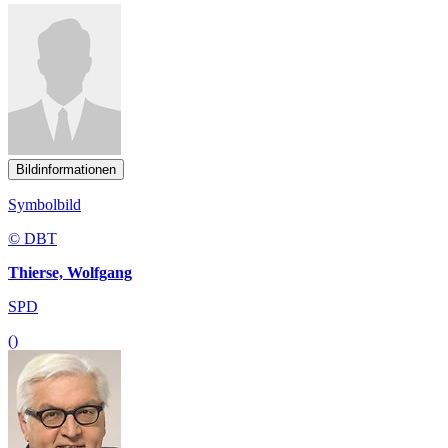
Bildinformationen
Symbolbild
© DBT
Thierse, Wolfgang
SPD
()