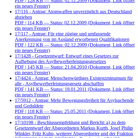
PDF
| 128 KB — Status: 02.12.2009
(Dokument, Link öffnet
ein neues Fenster)
17/116 - Antrag: Atomwaffen unverzüglich aus Deutschland
abziehen
PDF
| 114 KB — Status: 02.12.2009
(Dokument, Link öffnet
ein neues Fenster)
17/117 - Antrag: Für eine zügige und umfassende
Anerkennung von im Ausland erworbenen Qualifikationen
PDF
| 122 KB — Status: 02.12.2009
(Dokument, Link öffnet
ein neues Fenster)
17/1428 - Gesetzentwurf: Entwurf eines Gesetzes zur
Aufhebung des Asylbewerberleistungsgesetzes
PDF
| 145 KB — Status: 21.04.2010
(Dokument, Link öffnet
ein neues Fenster)
17/4424 - Antrag: Menschenwürdiges Existenzminumum für
alle - Asylbewerberleistungsgesetz abschaffen
PDF
| 141 KB — Status: 18.01.2011
(Dokument, Link öffnet
ein neues Fenster)
17/5912 - Antrag: Mehr Bewegungsfreiheit für Asylsuchende
und Geduldete
PDF
| 118 KB — Status: 25.05.2011
(Dokument, Link öffnet
ein neues Fenster)
17/10198 - Beschlussempfehlung und Bericht: a) zu dem
Gesetzentwurf der Abgeordneten Markus Kurth, Josef Philip
Winkler, Fritz Kuhn, weiterer Abgeordneter und der Fraktion