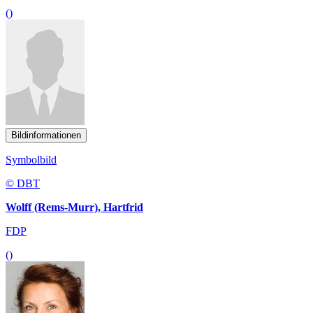
()
Bildinformationen
Symbolbild
© DBT
Wolff (Rems-Murr), Hartfrid
FDP
()