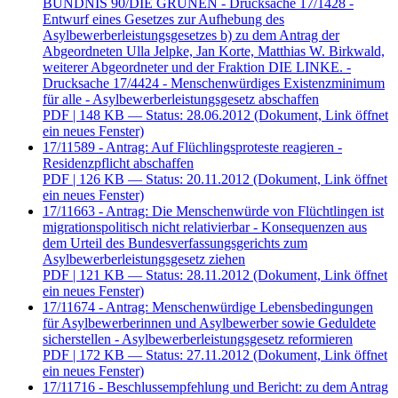
BÜNDNIS 90/DIE GRÜNEN - Drucksache 17/1428 -
Entwurf eines Gesetzes zur Aufhebung des
Asylbewerberleistungsgesetzes b) zu dem Antrag der
Abgeordneten Ulla Jelpke, Jan Korte, Matthias W. Birkwald,
weiterer Abgeordneter und der Fraktion DIE LINKE. -
Drucksache 17/4424 - Menschenwürdiges Existenzminimum
für alle - Asylbewerberleistungsgesetz abschaffen
PDF
| 148 KB — Status: 28.06.2012
(Dokument, Link öffnet
ein neues Fenster)
17/11589 - Antrag: Auf Flüchlingsproteste reagieren -
Residenzpflicht abschaffen
PDF
| 126 KB — Status: 20.11.2012
(Dokument, Link öffnet
ein neues Fenster)
17/11663 - Antrag: Die Menschenwürde von Flüchtlingen ist
migrationspolitisch nicht relativierbar - Konsequenzen aus
dem Urteil des Bundesverfassungsgerichts zum
Asylbewerberleistungsgesetz ziehen
PDF
| 121 KB — Status: 28.11.2012
(Dokument, Link öffnet
ein neues Fenster)
17/11674 - Antrag: Menschenwürdige Lebensbedingungen
für Asylbewerberinnen und Asylbewerber sowie Geduldete
sicherstellen - Asylbewerberleistungsgesetz reformieren
PDF
| 172 KB — Status: 27.11.2012
(Dokument, Link öffnet
ein neues Fenster)
17/11716 - Beschlussempfehlung und Bericht: zu dem Antrag