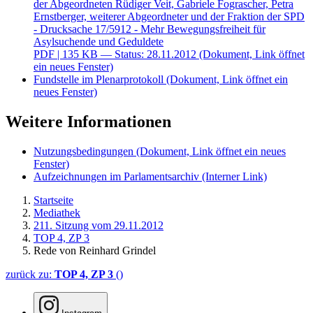
der Abgeordneten Rüdiger Veit, Gabriele Fograscher, Petra
Ernstberger, weiterer Abgeordneter und der Fraktion der SPD
- Drucksache 17/5912 - Mehr Bewegungsfreiheit für
Asylsuchende und Geduldete
PDF
| 135 KB — Status: 28.11.2012
(Dokument, Link öffnet
ein neues Fenster)
Fundstelle im Plenarprotokoll
(Dokument, Link öffnet ein
neues Fenster)
Weitere Informationen
Nutzungsbedingungen
(Dokument, Link öffnet ein neues
Fenster)
Aufzeichnungen im Parlamentsarchiv
(Interner Link)
Startseite
Mediathek
211. Sitzung vom 29.11.2012
TOP 4, ZP 3
Rede von Reinhard Grindel
zurück zu:
TOP 4, ZP 3
()