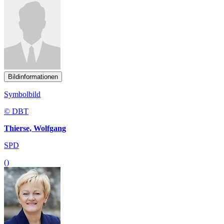
Bildinformationen
Symbolbild
© DBT
Thierse, Wolfgang
SPD
()