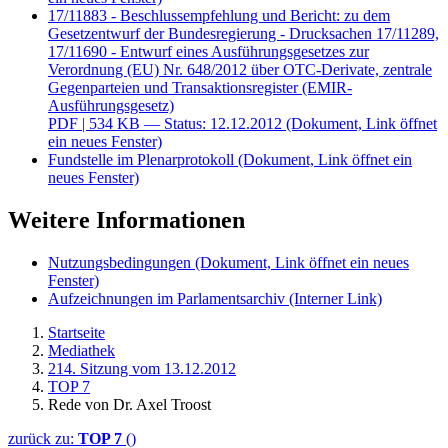
17/11883 - Beschlussempfehlung und Bericht: zu dem
Gesetzentwurf der Bundesregierung - Drucksachen 17/11289,
17/11690 - Entwurf eines Ausführungsgesetzes zur
Verordnung (EU) Nr. 648/2012 über OTC-Derivate, zentrale
Gegenparteien und Transaktionsregister (EMIR-
Ausführungsgesetz)
PDF
| 534 KB — Status: 12.12.2012
(Dokument, Link öffnet
ein neues Fenster)
Fundstelle im Plenarprotokoll
(Dokument, Link öffnet ein
neues Fenster)
Weitere Informationen
Nutzungsbedingungen
(Dokument, Link öffnet ein neues
Fenster)
Aufzeichnungen im Parlamentsarchiv
(Interner Link)
Startseite
Mediathek
214. Sitzung vom 13.12.2012
TOP 7
Rede von Dr. Axel Troost
zurück zu:
TOP 7
()