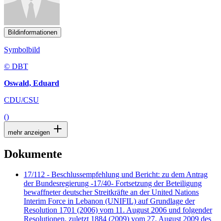
Bildinformationen
Symbolbild
© DBT
Oswald, Eduard
CDU/CSU
()
mehr anzeigen
Dokumente
17/112 - Beschlussempfehlung und Bericht: zu dem Antrag
der Bundesregierung -17/40- Fortsetzung der Beteiligung
bewaffneter deutscher Streitkräfte an der United Nations
Interim Force in Lebanon (UNIFIL) auf Grundlage der
Resolution 1701 (2006) vom 11. August 2006 und folgender
Resolutionen, zuletzt 1884 (2009) vom 27. August 2009 des