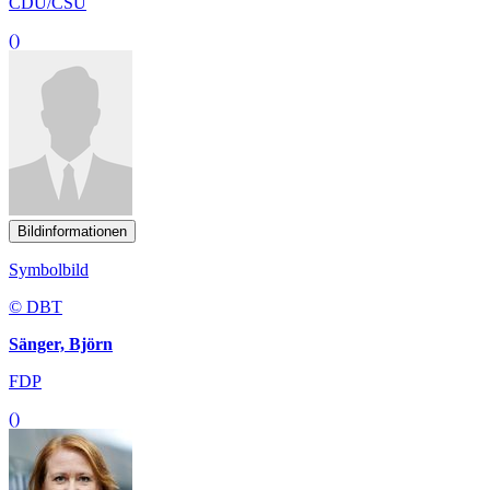
CDU/CSU
()
Bildinformationen
Symbolbild
© DBT
Sänger, Björn
FDP
()