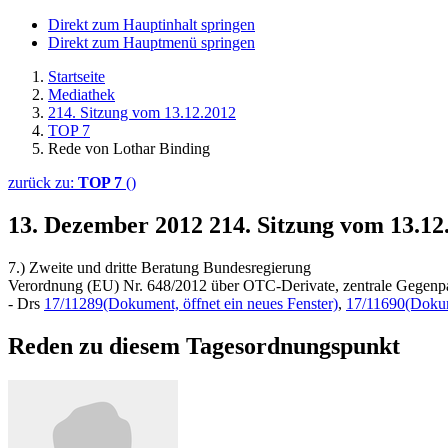
Direkt zum Hauptinhalt springen
Direkt zum Hauptmenü springen
Startseite
Mediathek
214. Sitzung vom 13.12.2012
TOP 7
Rede von Lothar Binding
zurück zu:
TOP 7
()
13. Dezember 2012
214. Sitzung vom 13.1
7.) Zweite und dritte Beratung Bundesregierung
Verordnung (EU) Nr. 648/2012 über OTC-Derivate, zentrale Gegenpa
- Drs
17/11289
(Dokument, öffnet ein neues Fenster)
,
17/11690
(Dokum
Reden zu diesem Tagesordnungspunkt