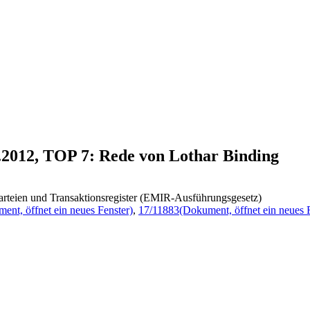
2.2012, TOP 7: Rede von Lothar Binding
rteien und Transaktionsregister (EMIR-Ausführungsgesetz)
ent, öffnet ein neues Fenster)
,
17/11883
(Dokument, öffnet ein neues 