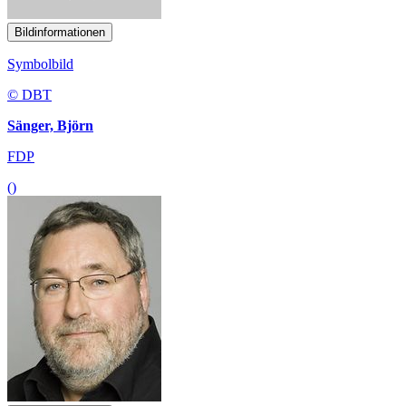
Bildinformationen
Symbolbild
© DBT
Sänger, Björn
FDP
()