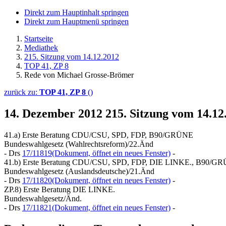
Direkt zum Hauptinhalt springen
Direkt zum Hauptmenü springen
Startseite
Mediathek
215. Sitzung vom 14.12.2012
TOP 41, ZP 8
Rede von Michael Grosse-Brömer
zurück zu:
TOP 41, ZP 8
()
14. Dezember 2012
215. Sitzung vom 14.1
41.a) Erste Beratung CDU/CSU, SPD, FDP, B90/GRÜNE
Bundeswahlgesetz (Wahlrechtsreform)/22.Änd
- Drs
17/11819
(Dokument, öffnet ein neues Fenster)
-
41.b) Erste Beratung CDU/CSU, SPD, FDP, DIE LINKE., B90/G
Bundeswahlgesetz (Auslandsdeutsche)/21.Änd
- Drs
17/11820
(Dokument, öffnet ein neues Fenster)
-
ZP.8) Erste Beratung DIE LINKE.
Bundeswahlgesetz/Änd.
- Drs
17/11821
(Dokument, öffnet ein neues Fenster)
-