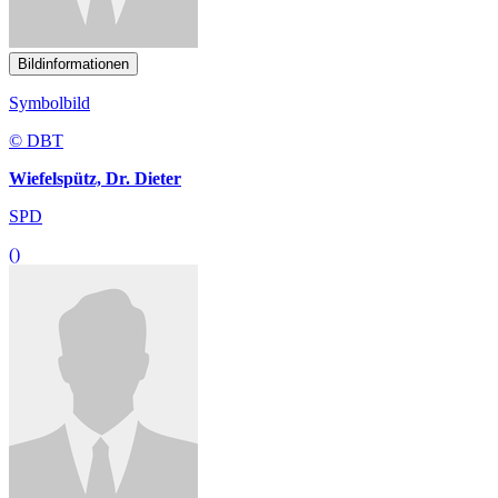
Bildinformationen
Symbolbild
© DBT
Wiefelspütz, Dr. Dieter
SPD
()