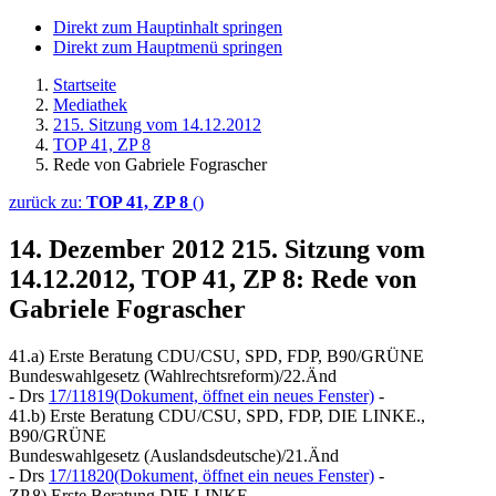
Direkt zum Hauptinhalt springen
Direkt zum Hauptmenü springen
Startseite
Mediathek
215. Sitzung vom 14.12.2012
TOP 41, ZP 8
Rede von Gabriele Fograscher
zurück zu:
TOP 41, ZP 8
()
14. Dezember 2012
215. Sitzung vom
14.12.2012, TOP 41, ZP 8: Rede von
Gabriele Fograscher
41.a) Erste Beratung CDU/CSU, SPD, FDP, B90/GRÜNE
Bundeswahlgesetz (Wahlrechtsreform)/22.Änd
- Drs
17/11819
(Dokument, öffnet ein neues Fenster)
-
41.b) Erste Beratung CDU/CSU, SPD, FDP, DIE LINKE.,
B90/GRÜNE
Bundeswahlgesetz (Auslandsdeutsche)/21.Änd
- Drs
17/11820
(Dokument, öffnet ein neues Fenster)
-
ZP.8) Erste Beratung DIE LINKE.