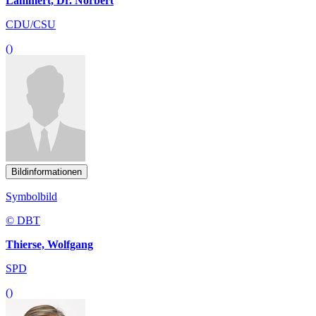
Lammert, Dr. Norbert
CDU/CSU
()
Bildinformationen
Symbolbild
© DBT
Thierse, Wolfgang
SPD
()