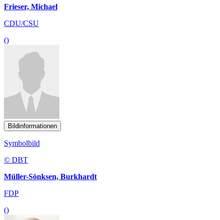
Frieser, Michael
CDU/CSU
()
Bildinformationen
Symbolbild
© DBT
Müller-Sönksen, Burkhardt
FDP
()