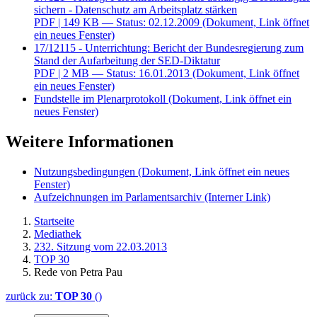
sichern - Datenschutz am Arbeitsplatz stärken
PDF
| 149 KB — Status: 02.12.2009
(Dokument, Link öffnet
ein neues Fenster)
17/12115 - Unterrichtung: Bericht der Bundesregierung zum
Stand der Aufarbeitung der SED-Diktatur
PDF
| 2 MB — Status: 16.01.2013
(Dokument, Link öffnet
ein neues Fenster)
Fundstelle im Plenarprotokoll
(Dokument, Link öffnet ein
neues Fenster)
Weitere Informationen
Nutzungsbedingungen
(Dokument, Link öffnet ein neues
Fenster)
Aufzeichnungen im Parlamentsarchiv
(Interner Link)
Startseite
Mediathek
232. Sitzung vom 22.03.2013
TOP 30
Rede von Petra Pau
zurück zu:
TOP 30
()