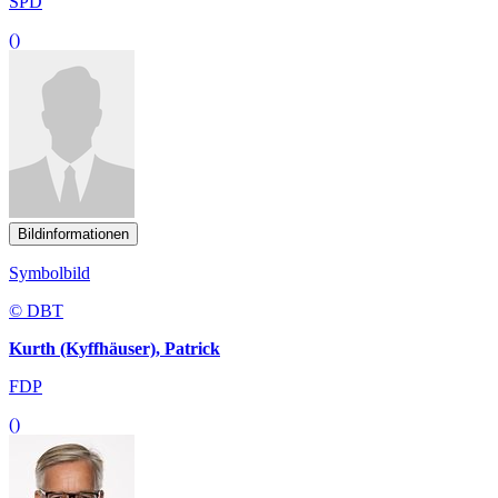
SPD
()
Bildinformationen
Symbolbild
© DBT
Kurth (Kyffhäuser), Patrick
FDP
()