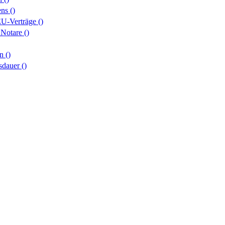
ens
()
EU-Verträge
()
f Notare
()
rn
()
gsdauer
()