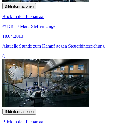
Bildinformationen
Blick in den Plenarsaal
© DBT / Marc-Steffen Unger
18.04.2013
Aktuelle Stunde zum Kampf gegen Steuerhinterziehung
()
Bildinformationen
Blick in den Plenarsaal