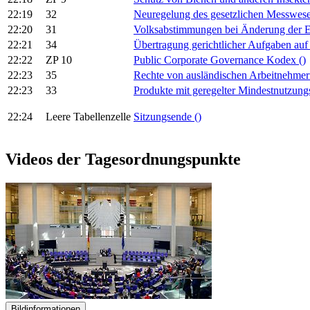
22:19
32
Neuregelung des gesetzlichen Messwes
22:20
31
Volksabstimmungen bei Änderung der 
22:21
34
Übertragung gerichtlicher Aufgaben au
22:22
ZP 10
Public Corporate Governance Kodex
()
22:23
35
Rechte von ausländischen Arbeitnehme
22:23
33
Produkte mit geregelter Mindestnutzun
22:24
Leere Tabellenzelle
Sitzungsende
()
Videos der Tagesordnungspunkte
Bildinformationen