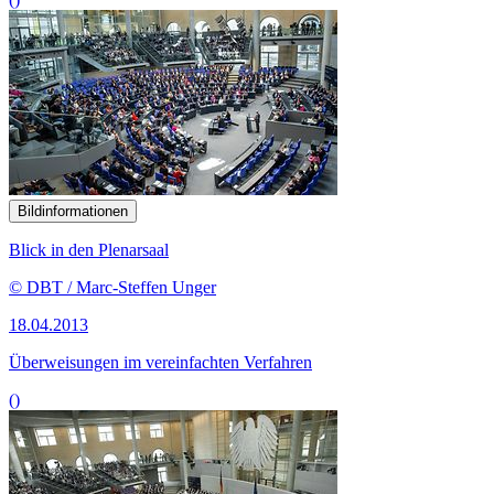
Bildinformationen
Blick in den Plenarsaal
© DBT / Marc-Steffen Unger
18.04.2013
Überweisungen im vereinfachten Verfahren
()