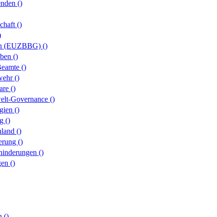
renden
()
schaft
()
)
ten (EUZBBG)
()
eben
()
 Beamte
()
swehr
()
ware
()
welt-Governance
()
ogien
()
ng
()
hland
()
herung
()
ehinderungen
()
egen
()
en
()