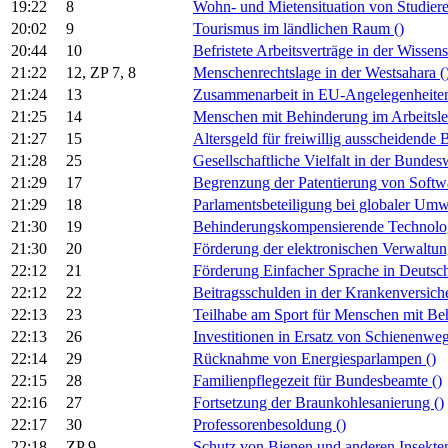
19:22
8
Wohn- und Mietensituation von Studie
20:02
9
Tourismus im ländlichen Raum
()
20:44
10
Befristete Arbeitsverträge in der Wissen
21:22
12, ZP 7, 8
Menschenrechtslage in der Westsahara
(
21:24
13
Zusammenarbeit in EU-Angelegenhei
21:25
14
Menschen mit Behinderung im Arbeitsl
21:27
15
Altersgeld für freiwillig ausscheidende
21:28
25
Gesellschaftliche Vielfalt in der Bunde
21:29
17
Begrenzung der Patentierung von Soft
21:29
18
Parlamentsbeteiligung bei globaler Um
21:30
19
Behinderungskompensierende Technol
21:30
20
Förderung der elektronischen Verwaltu
22:12
21
Förderung Einfacher Sprache in Deutsc
22:12
22
Beitragsschulden in der Krankenversic
22:13
23
Teilhabe am Sport für Menschen mit B
22:13
26
Investitionen in Ersatz von Schienenw
22:14
29
Rücknahme von Energiesparlampen
()
22:15
28
Familienpflegezeit für Bundesbeamte
()
22:16
27
Fortsetzung der Braunkohlesanierung
()
22:17
30
Professorenbesoldung
()
22:18
ZP 9
Schutz von Bienen und anderen Insekt