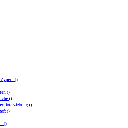
r Zypern
()
hren
()
rache
()
erhinterziehung
()
haft
()
en
()