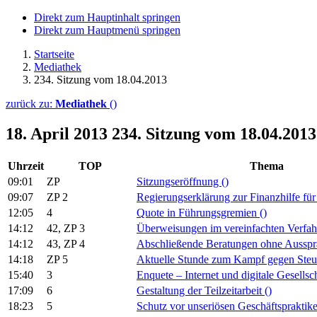
Direkt zum Hauptinhalt springen
Direkt zum Hauptmenü springen
Startseite
Mediathek
234. Sitzung vom 18.04.2013
zurück zu:
Mediathek
()
18. April 2013
234. Sitzung vom 18.04.2013
Uhrzeit
TOP
Thema
09:01
ZP
Sitzungseröffnung
()
09:07
ZP 2
Regierungserklärung zur Finanzhilfe fü
12:05
4
Quote in Führungsgremien
()
14:12
42, ZP 3
Überweisungen im vereinfachten Verfa
14:12
43, ZP 4
Abschließende Beratungen ohne Aussp
14:18
ZP 5
Aktuelle Stunde zum Kampf gegen Steu
15:40
3
Enquete – Internet und digitale Gesellsc
17:09
6
Gestaltung der Teilzeitarbeit
()
18:23
5
Schutz vor unseriösen Geschäftspraktik