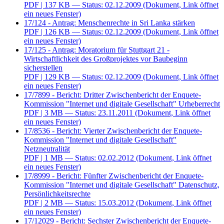
PDF
| 137 KB — Status: 02.12.2009
(Dokument, Link öffnet
ein neues Fenster)
17/124 - Antrag: Menschenrechte in Sri Lanka stärken
PDF
| 126 KB — Status: 02.12.2009
(Dokument, Link öffnet
ein neues Fenster)
17/125 - Antrag: Moratorium für Stuttgart 21 -
Wirtschaftlichkeit des Großprojektes vor Baubeginn
sicherstellen
PDF
| 129 KB — Status: 02.12.2009
(Dokument, Link öffnet
ein neues Fenster)
17/7899 - Bericht: Dritter Zwischenbericht der Enquete-
Kommission "Internet und digitale Gesellschaft" Urheberrecht
PDF
| 3 MB — Status: 23.11.2011
(Dokument, Link öffnet
ein neues Fenster)
17/8536 - Bericht: Vierter Zwischenbericht der Enquete-
Kommission "Internet und digitale Gesellschaft"
Netzneutralität
PDF
| 1 MB — Status: 02.02.2012
(Dokument, Link öffnet
ein neues Fenster)
17/8999 - Bericht: Fünfter Zwischenbericht der Enquete-
Kommission "Internet und digitale Gesellschaft" Datenschutz,
Persönlichkeitsrechte
PDF
| 2 MB — Status: 15.03.2012
(Dokument, Link öffnet
ein neues Fenster)
17/12029 - Bericht: Sechster Zwischenbericht der Enquete-