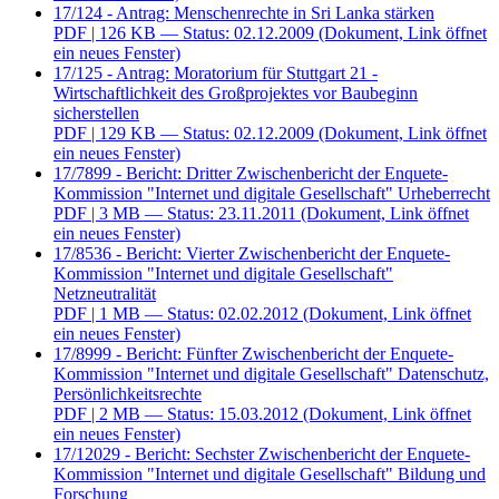
17/124 - Antrag: Menschenrechte in Sri Lanka stärken
PDF
| 126 KB — Status: 02.12.2009
(Dokument, Link öffnet
ein neues Fenster)
17/125 - Antrag: Moratorium für Stuttgart 21 -
Wirtschaftlichkeit des Großprojektes vor Baubeginn
sicherstellen
PDF
| 129 KB — Status: 02.12.2009
(Dokument, Link öffnet
ein neues Fenster)
17/7899 - Bericht: Dritter Zwischenbericht der Enquete-
Kommission "Internet und digitale Gesellschaft" Urheberrecht
PDF
| 3 MB — Status: 23.11.2011
(Dokument, Link öffnet
ein neues Fenster)
17/8536 - Bericht: Vierter Zwischenbericht der Enquete-
Kommission "Internet und digitale Gesellschaft"
Netzneutralität
PDF
| 1 MB — Status: 02.02.2012
(Dokument, Link öffnet
ein neues Fenster)
17/8999 - Bericht: Fünfter Zwischenbericht der Enquete-
Kommission "Internet und digitale Gesellschaft" Datenschutz,
Persönlichkeitsrechte
PDF
| 2 MB — Status: 15.03.2012
(Dokument, Link öffnet
ein neues Fenster)
17/12029 - Bericht: Sechster Zwischenbericht der Enquete-
Kommission "Internet und digitale Gesellschaft" Bildung und
Forschung