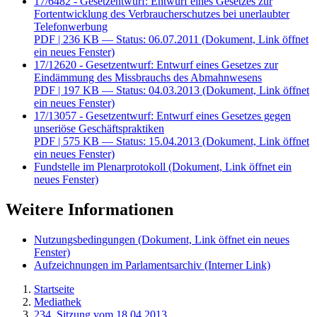
17/6482 - Gesetzentwurf: Entwurf eines Gesetzes zur
Fortentwicklung des Verbraucherschutzes bei unerlaubter
Telefonwerbung
PDF
| 236 KB — Status: 06.07.2011
(Dokument, Link öffnet
ein neues Fenster)
17/12620 - Gesetzentwurf: Entwurf eines Gesetzes zur
Eindämmung des Missbrauchs des Abmahnwesens
PDF
| 197 KB — Status: 04.03.2013
(Dokument, Link öffnet
ein neues Fenster)
17/13057 - Gesetzentwurf: Entwurf eines Gesetzes gegen
unseriöse Geschäftspraktiken
PDF
| 575 KB — Status: 15.04.2013
(Dokument, Link öffnet
ein neues Fenster)
Fundstelle im Plenarprotokoll
(Dokument, Link öffnet ein
neues Fenster)
Weitere Informationen
Nutzungsbedingungen
(Dokument, Link öffnet ein neues
Fenster)
Aufzeichnungen im Parlamentsarchiv
(Interner Link)
Startseite
Mediathek
234. Sitzung vom 18.04.2013