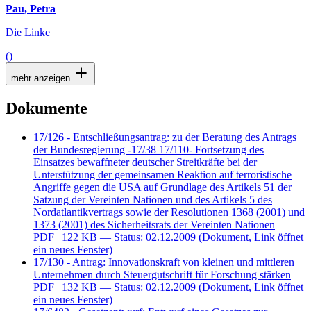
Pau, Petra
Die Linke
()
mehr anzeigen
Dokumente
17/126 - Entschließungsantrag: zu der Beratung des Antrags
der Bundesregierung -17/38 17/110- Fortsetzung des
Einsatzes bewaffneter deutscher Streitkräfte bei der
Unterstützung der gemeinsamen Reaktion auf terroristische
Angriffe gegen die USA auf Grundlage des Artikels 51 der
Satzung der Vereinten Nationen und des Artikels 5 des
Nordatlantikvertrags sowie der Resolutionen 1368 (2001) und
1373 (2001) des Sicherheitsrats der Vereinten Nationen
PDF
| 122 KB — Status: 02.12.2009
(Dokument, Link öffnet
ein neues Fenster)
17/130 - Antrag: Innovationskraft von kleinen und mittleren
Unternehmen durch Steuergutschrift für Forschung stärken
PDF
| 132 KB — Status: 02.12.2009
(Dokument, Link öffnet
ein neues Fenster)