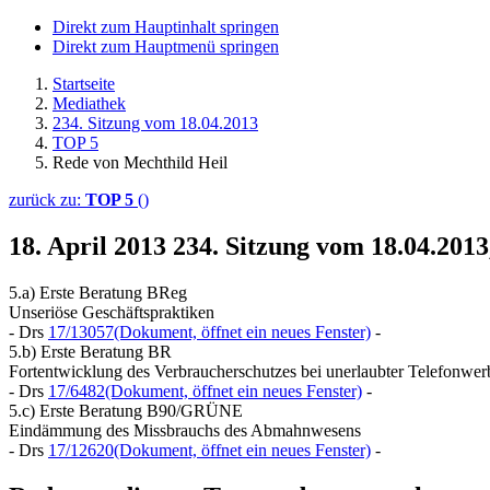
Direkt zum Hauptinhalt springen
Direkt zum Hauptmenü springen
Startseite
Mediathek
234. Sitzung vom 18.04.2013
TOP 5
Rede von Mechthild Heil
zurück zu:
TOP 5
()
18. April 2013
234. Sitzung vom 18.04.201
5.a) Erste Beratung BReg
Unseriöse Geschäftspraktiken
- Drs
17/13057
(Dokument, öffnet ein neues Fenster)
-
5.b) Erste Beratung BR
Fortentwicklung des Verbraucherschutzes bei unerlaubter Telefonwe
- Drs
17/6482
(Dokument, öffnet ein neues Fenster)
-
5.c) Erste Beratung B90/GRÜNE
Eindämmung des Missbrauchs des Abmahnwesens
- Drs
17/12620
(Dokument, öffnet ein neues Fenster)
-