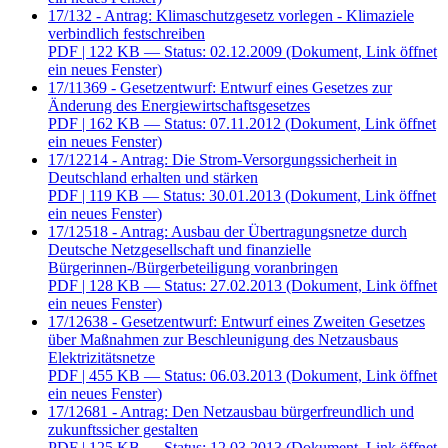
17/132 - Antrag: Klimaschutzgesetz vorlegen - Klimaziele
verbindlich festschreiben
PDF
| 122 KB — Status: 02.12.2009
(Dokument, Link öffnet
ein neues Fenster)
17/11369 - Gesetzentwurf: Entwurf eines Gesetzes zur
Änderung des Energiewirtschaftsgesetzes
PDF
| 162 KB — Status: 07.11.2012
(Dokument, Link öffnet
ein neues Fenster)
17/12214 - Antrag: Die Strom-Versorgungssicherheit in
Deutschland erhalten und stärken
PDF
| 119 KB — Status: 30.01.2013
(Dokument, Link öffnet
ein neues Fenster)
17/12518 - Antrag: Ausbau der Übertragungsnetze durch
Deutsche Netzgesellschaft und finanzielle
Bürgerinnen-/Bürgerbeteiligung voranbringen
PDF
| 128 KB — Status: 27.02.2013
(Dokument, Link öffnet
ein neues Fenster)
17/12638 - Gesetzentwurf: Entwurf eines Zweiten Gesetzes
über Maßnahmen zur Beschleunigung des Netzausbaus
Elektrizitätsnetze
PDF
| 455 KB — Status: 06.03.2013
(Dokument, Link öffnet
ein neues Fenster)
17/12681 - Antrag: Den Netzausbau bürgerfreundlich und
zukunftssicher gestalten
PDF
| 125 KB — Status: 12.03.2013
(Dokument, Link öffnet