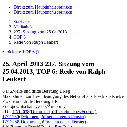
Direkt zum Hauptinhalt springen
Direkt zum Hauptmenü springen
Startseite
Mediathek
237. Sitzung vom 25.04.2013
TOP 6
Rede von Ralph Lenkert
zurück zu:
TOP 6
()
25. April 2013
237. Sitzung vom
25.04.2013, TOP 6: Rede von Ralph
Lenkert
6.a) Zweite und dritte Beratung BReg
Maßnahmen zur Beschleunigung des Netzausbaus Elektrizitätsnetze
Zweite und dritte Beratung BR
Energiewirtschaftsgesetz/Änderung
- Drs
17/12638
(Dokument, öffnet ein neues Fenster)
,
17/11369
(Dokument, öffnet ein neues Fenster)
,
17/13258
(Dokument, öffnet ein neues Fenster)
-
6.b) Beratung BeschlEmpf u Ber (9.A)