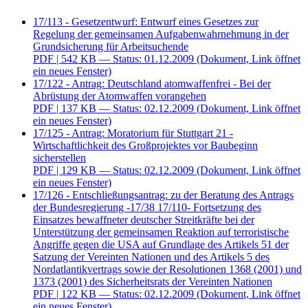
17/113 - Gesetzentwurf: Entwurf eines Gesetzes zur
Regelung der gemeinsamen Aufgabenwahrnehmung in der
Grundsicherung für Arbeitsuchende
PDF
| 542 KB — Status: 01.12.2009
(Dokument, Link öffnet
ein neues Fenster)
17/122 - Antrag: Deutschland atomwaffenfrei - Bei der
Abrüstung der Atomwaffen vorangehen
PDF
| 137 KB — Status: 02.12.2009
(Dokument, Link öffnet
ein neues Fenster)
17/125 - Antrag: Moratorium für Stuttgart 21 -
Wirtschaftlichkeit des Großprojektes vor Baubeginn
sicherstellen
PDF
| 129 KB — Status: 02.12.2009
(Dokument, Link öffnet
ein neues Fenster)
17/126 - Entschließungsantrag: zu der Beratung des Antrags
der Bundesregierung -17/38 17/110- Fortsetzung des
Einsatzes bewaffneter deutscher Streitkräfte bei der
Unterstützung der gemeinsamen Reaktion auf terroristische
Angriffe gegen die USA auf Grundlage des Artikels 51 der
Satzung der Vereinten Nationen und des Artikels 5 des
Nordatlantikvertrags sowie der Resolutionen 1368 (2001) und
1373 (2001) des Sicherheitsrats der Vereinten Nationen
PDF
| 122 KB — Status: 02.12.2009
(Dokument, Link öffnet
ein neues Fenster)