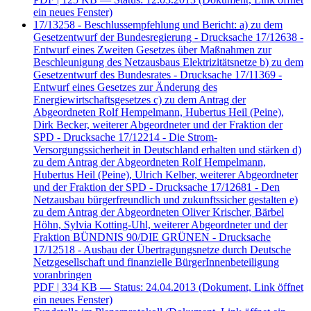
ein neues Fenster)
17/13258 - Beschlussempfehlung und Bericht: a) zu dem
Gesetzentwurf der Bundesregierung - Drucksache 17/12638 -
Entwurf eines Zweiten Gesetzes über Maßnahmen zur
Beschleunigung des Netzausbaus Elektrizitätsnetze b) zu dem
Gesetzentwurf des Bundesrates - Drucksache 17/11369 -
Entwurf eines Gesetzes zur Änderung des
Energiewirtschaftsgesetzes c) zu dem Antrag der
Abgeordneten Rolf Hempelmann, Hubertus Heil (Peine),
Dirk Becker, weiterer Abgeordneter und der Fraktion der
SPD - Drucksache 17/12214 - Die Strom-
Versorgungssicherheit in Deutschland erhalten und stärken d)
zu dem Antrag der Abgeordneten Rolf Hempelmann,
Hubertus Heil (Peine), Ulrich Kelber, weiterer Abgeordneter
und der Fraktion der SPD - Drucksache 17/12681 - Den
Netzausbau bürgerfreundlich und zukunftssicher gestalten e)
zu dem Antrag der Abgeordneten Oliver Krischer, Bärbel
Höhn, Sylvia Kotting-Uhl, weiterer Abgeordneter und der
Fraktion BÜNDNIS 90/DIE GRÜNEN - Drucksache
17/12518 - Ausbau der Übertragungsnetze durch Deutsche
Netzgesellschaft und finanzielle BürgerInnenbeteiligung
voranbringen
PDF
| 334 KB — Status: 24.04.2013
(Dokument, Link öffnet
ein neues Fenster)