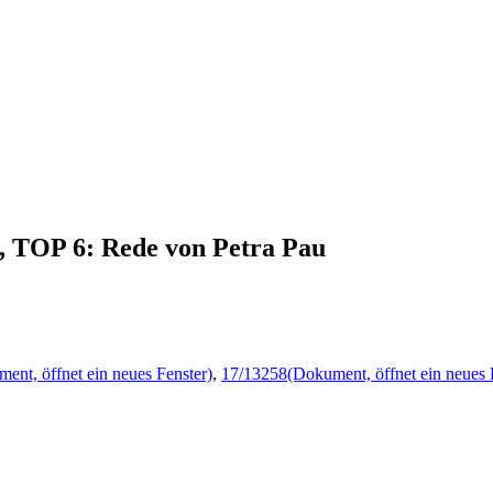
3, TOP 6: Rede von Petra Pau
ent, öffnet ein neues Fenster)
,
17/13258
(Dokument, öffnet ein neues 