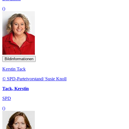
()
Bildinformationen
Kerstin Tack
© SPD-Parteivorstand/ Susie Knoll
Tack, Kerstin
SPD
()