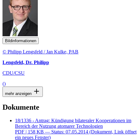
Bildinformationen
© Philipp Lengsfeld / Jan Kulke, PAB
Lengsfeld, Dr. Philipp
CDU/CSU
()
mehr anzeigen
Dokumente
18/1336 - Antrag: Kündigung bilateraler Kooperationen im
Bereich der Nutzung atomarer Technologien
PDF
| 158 KB — Status: 07.05.2014
(Dokument, Link öffnet
ein neues Fenster)