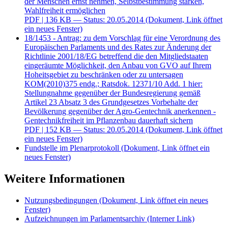
der Menschen ernst nehmen, Selbstbestimmung stärken,
Wahlfreiheit ermöglichen
PDF
| 136 KB — Status: 20.05.2014
(Dokument, Link öffnet
ein neues Fenster)
18/1453 - Antrag: zu dem Vorschlag für eine Verordnung des
Europäischen Parlaments und des Rates zur Änderung der
Richtlinie 2001/18/EG betreffend die den Mitgliedstaaten
eingeräumte Möglichkeit, den Anbau von GVO auf Ihrem
Hoheitsgebiet zu beschränken oder zu untersagen
KOM(2010)375 endg.; Ratsdok. 12371/10 Add. 1 hier:
Stellungnahme gegenüber der Bundesregierung gemäß
Artikel 23 Absatz 3 des Grundgesetzes Vorbehalte der
Bevölkerung gegenüber der Agro-Gentechnik anerkennen -
Gentechnikfreiheit im Pflanzenbau dauerhaft sichern
PDF
| 152 KB — Status: 20.05.2014
(Dokument, Link öffnet
ein neues Fenster)
Fundstelle im Plenarprotokoll
(Dokument, Link öffnet ein
neues Fenster)
Weitere Informationen
Nutzungsbedingungen
(Dokument, Link öffnet ein neues
Fenster)
Aufzeichnungen im Parlamentsarchiv
(Interner Link)