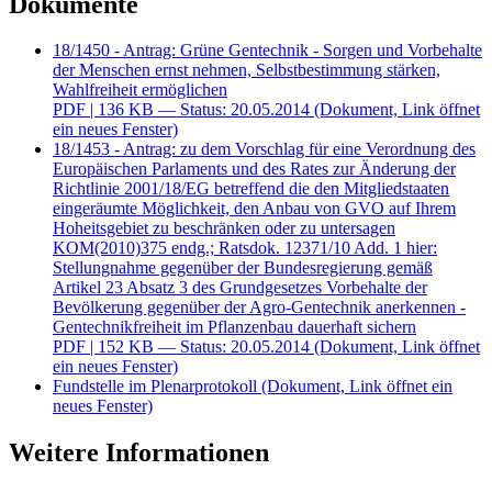
Dokumente
18/1450 - Antrag: Grüne Gentechnik - Sorgen und Vorbehalte
der Menschen ernst nehmen, Selbstbestimmung stärken,
Wahlfreiheit ermöglichen
PDF
| 136 KB — Status: 20.05.2014
(Dokument, Link öffnet
ein neues Fenster)
18/1453 - Antrag: zu dem Vorschlag für eine Verordnung des
Europäischen Parlaments und des Rates zur Änderung der
Richtlinie 2001/18/EG betreffend die den Mitgliedstaaten
eingeräumte Möglichkeit, den Anbau von GVO auf Ihrem
Hoheitsgebiet zu beschränken oder zu untersagen
KOM(2010)375 endg.; Ratsdok. 12371/10 Add. 1 hier:
Stellungnahme gegenüber der Bundesregierung gemäß
Artikel 23 Absatz 3 des Grundgesetzes Vorbehalte der
Bevölkerung gegenüber der Agro-Gentechnik anerkennen -
Gentechnikfreiheit im Pflanzenbau dauerhaft sichern
PDF
| 152 KB — Status: 20.05.2014
(Dokument, Link öffnet
ein neues Fenster)
Fundstelle im Plenarprotokoll
(Dokument, Link öffnet ein
neues Fenster)
Weitere Informationen