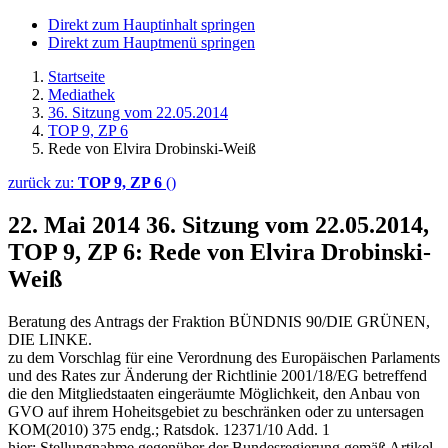
Direkt zum Hauptinhalt springen
Direkt zum Hauptmenü springen
Startseite
Mediathek
36. Sitzung vom 22.05.2014
TOP 9, ZP 6
Rede von Elvira Drobinski-Weiß
zurück zu:
TOP 9, ZP 6
()
22. Mai 2014
36. Sitzung vom 22.05.2014,
TOP 9, ZP 6: Rede von Elvira Drobinski-
Weiß
Beratung des Antrags der Fraktion BÜNDNIS 90/DIE GRÜNEN,
DIE LINKE.
zu dem Vorschlag für eine Verordnung des Europäischen Parlaments
und des Rates zur Änderung der Richtlinie 2001/18/EG betreffend
die den Mitgliedstaaten eingeräumte Möglichkeit, den Anbau von
GVO auf ihrem Hoheitsgebiet zu beschränken oder zu untersagen
KOM(2010) 375 endg.; Ratsdok. 12371/10 Add. 1
hier: Stellungnahme gegenüber der Bundesregierung gemäß Artikel