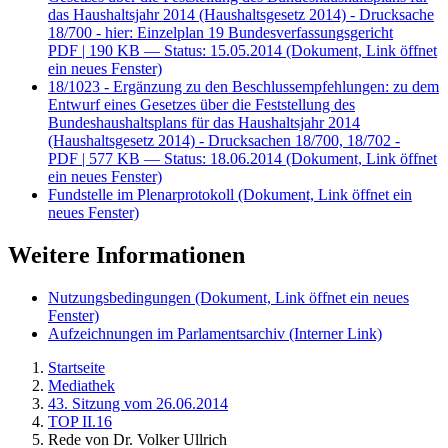
das Haushaltsjahr 2014 (Haushaltsgesetz 2014) - Drucksache
18/700 - hier: Einzelplan 19 Bundesverfassungsgericht
PDF
| 190 KB — Status: 15.05.2014
(Dokument, Link öffnet
ein neues Fenster)
18/1023 - Ergänzung zu den Beschlussempfehlungen: zu dem
Entwurf eines Gesetzes über die Feststellung des
Bundeshaushaltsplans für das Haushaltsjahr 2014
(Haushaltsgesetz 2014) - Drucksachen 18/700, 18/702 -
PDF
| 577 KB — Status: 18.06.2014
(Dokument, Link öffnet
ein neues Fenster)
Fundstelle im Plenarprotokoll
(Dokument, Link öffnet ein
neues Fenster)
Weitere Informationen
Nutzungsbedingungen
(Dokument, Link öffnet ein neues
Fenster)
Aufzeichnungen im Parlamentsarchiv
(Interner Link)
Startseite
Mediathek
43. Sitzung vom 26.06.2014
TOP II.16
Rede von Dr. Volker Ullrich