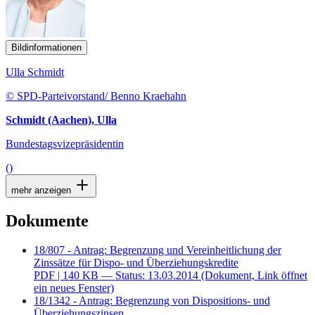
Bildinformationen
Ulla Schmidt
© SPD-Parteivorstand/ Benno Kraehahn
Schmidt (Aachen), Ulla
Bundestagsvizepräsidentin
()
mehr anzeigen
Dokumente
18/807 - Antrag: Begrenzung und Vereinheitlichung der
Zinssätze für Dispo- und Überziehungskredite
PDF
| 140 KB — Status: 13.03.2014
(Dokument, Link öffnet
ein neues Fenster)
18/1342 - Antrag: Begrenzung von Dispositions- und
Überziehungszinsen