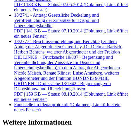
PDF
| 183 KB — Status: 07.05.2014
(Dokument, Link öffnet
ein neues Fenster)
18/2741 - Antrag: Gesetzliche Deckelung und
Veröffentlichung der Zinssätze für Dispo- und
Überziehungskredite
PDF
| 141 KB — Status: 07.10.2014
(Dokument, Link öffnet
ein neues Fenster)
18/2777 - Beschlussempfehlung und Bericht: a) zu dem
Antrag der Abgeordneten Caren Lay, Dr. Dietmar Bartsch,
Herbert Behrens, weiterer Abgeordneter und der Fraktion
DIE LINKE. - Drucksache 18/807 - Begrenzung und
Vereinheitlichung der Zinssätze für Dispo- und
Überziehungskredite b) zu dem Antrag der Abgeordneten
Nicole Maisch, Renate Künast, Luise Amtsberg, weiterer
Abgeordneter und der Fraktion BÜNDNIS 90/DIE
GRÜNEN - Drucksache 18/1342 - Begrenzung von
Dispositions- und Überziehungszinsen
PDF
| 159 KB — Status: 08.10.2014
(Dokument, Link öffnet
ein neues Fenster)
Fundstelle im Plenarprotokoll
(Dokument, Link öffnet ein
neues Fenster)
Weitere Informationen