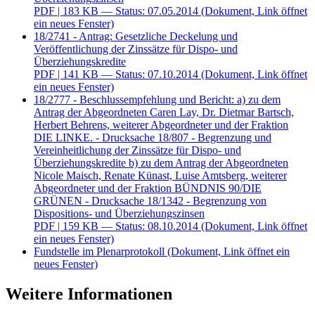
PDF
| 183 KB — Status: 07.05.2014
(Dokument, Link öffnet
ein neues Fenster)
18/2741 - Antrag: Gesetzliche Deckelung und
Veröffentlichung der Zinssätze für Dispo- und
Überziehungskredite
PDF
| 141 KB — Status: 07.10.2014
(Dokument, Link öffnet
ein neues Fenster)
18/2777 - Beschlussempfehlung und Bericht: a) zu dem
Antrag der Abgeordneten Caren Lay, Dr. Dietmar Bartsch,
Herbert Behrens, weiterer Abgeordneter und der Fraktion
DIE LINKE. - Drucksache 18/807 - Begrenzung und
Vereinheitlichung der Zinssätze für Dispo- und
Überziehungskredite b) zu dem Antrag der Abgeordneten
Nicole Maisch, Renate Künast, Luise Amtsberg, weiterer
Abgeordneter und der Fraktion BÜNDNIS 90/DIE
GRÜNEN - Drucksache 18/1342 - Begrenzung von
Dispositions- und Überziehungszinsen
PDF
| 159 KB — Status: 08.10.2014
(Dokument, Link öffnet
ein neues Fenster)
Fundstelle im Plenarprotokoll
(Dokument, Link öffnet ein
neues Fenster)
Weitere Informationen