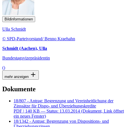
Bildinformationen
Ulla Schmidt
© SPD-Parteivorstand/ Benno Kraehahn
Schmidt (Aachen), Ulla
Bundestagsvizepräsidentin
()
mehr anzeigen
Dokumente
18/807 - Antrag: Begrenzung und Vereinheitlichung der
Zinssätze für Dispo- und Überziehungskredite
PDF
| 140 KB — Status: 13.03.2014
(Dokument, Link öffnet
ein neues Fenster)
18/1342 - Antrag: Begrenzung von Dispositions- und
Überziehungszinsen