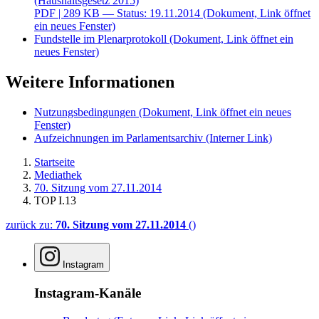
(Haushaltsgesetz 2015)
PDF
| 289 KB — Status: 19.11.2014
(Dokument, Link öffnet
ein neues Fenster)
Fundstelle im Plenarprotokoll
(Dokument, Link öffnet ein
neues Fenster)
Weitere Informationen
Nutzungsbedingungen
(Dokument, Link öffnet ein neues
Fenster)
Aufzeichnungen im Parlamentsarchiv
(Interner Link)
Startseite
Mediathek
70. Sitzung vom 27.11.2014
TOP I.13
zurück zu:
70. Sitzung vom 27.11.2014
()
Instagram
Instagram-Kanäle