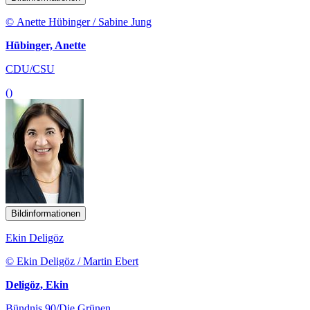
© Anette Hübinger / Sabine Jung
Hübinger, Anette
CDU/CSU
()
Bildinformationen
Ekin Deligöz
© Ekin Deligöz / Martin Ebert
Deligöz, Ekin
Bündnis 90/Die Grünen