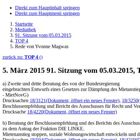
Direkt zum Hauptinhalt springen
Direkt zum Hauptmenü springen
Startseite
Mediathek
91. Sitzung vom 05.03.2015
TOP 4
Rede von Yvonne Magwas
zurück zu:
TOP 4
()
5. März 2015
91. Sitzung vom 05.03.2015
a) Zweite und dritte Beratung des von der Bundesregierung
eingebrachten Entwurfs eines Gesetzes zur Dämpfung des Mietanstie
- MietNovG)
Drucksachen
18/3121
(Dokument, öffnet ein neues Fenster)
,
18/3250
Beschlussempfehlung und Bericht des Ausschusses für Recht und Ver
Drucksache
18/4220
(Dokument, öffnet ein neues Fenster)
b) Beratung der Beschlussempfehlung und des Berichts des Ausschuss
zu dem Antrag der Fraktion DIE LINKE.
Mietenanstieg stoppen, soziale Wohnungswirtschaft entwickeln und d
Drucksachen
18/504
(Dokument, öffnet ein neues Fenster)
,
18/4219
(D