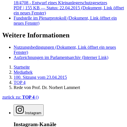
18/4708 - Entwurf eines Kleinanlegerschutzgesetzes
PDF
| 155 KB — Status: 22.04.2015
(Dokument, Link öffnet
ein neues Fenster)
Fundstelle im Plenarprotokoll
(Dokument, Link öffnet ein
neues Fenster)
Weitere Informationen
Nutzungsbedingungen
(Dokument, Link öffnet ein neues
Fenster)
Aufzeichnungen im Parlamentsarchiv
(Interner Link)
Startseite
Mediathek
100. Sitzung vom 23.04.2015
TOP 4
Rede von Prof. Dr. Norbert Lammert
zurück zu:
TOP 4
()
Instagram
Instagram-Kanäle