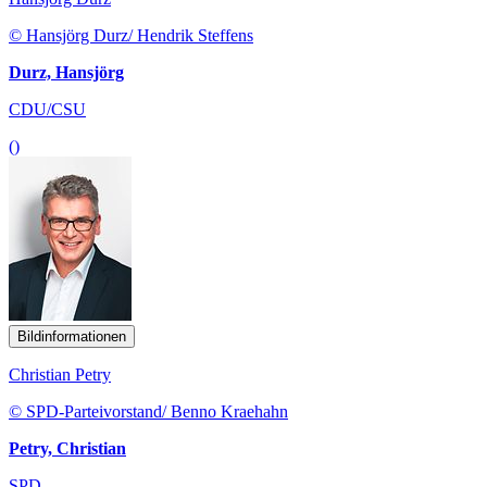
© Hansjörg Durz/ Hendrik Steffens
Durz, Hansjörg
CDU/CSU
()
Bildinformationen
Christian Petry
© SPD-Parteivorstand/ Benno Kraehahn
Petry, Christian
SPD