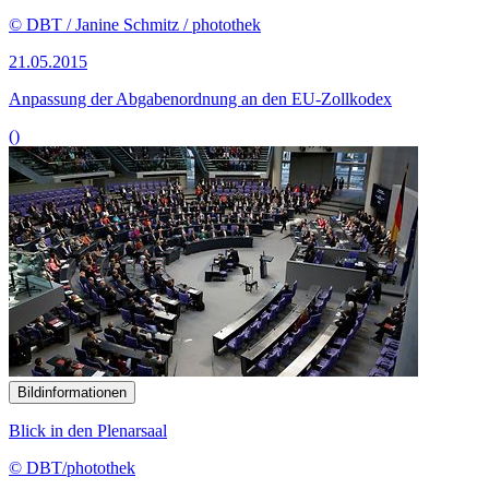
© DBT / Janine Schmitz / photothek
21.05.2015
Anpassung der Abgabenordnung an den EU-Zollkodex
()
Bildinformationen
Blick in den Plenarsaal
© DBT/photothek