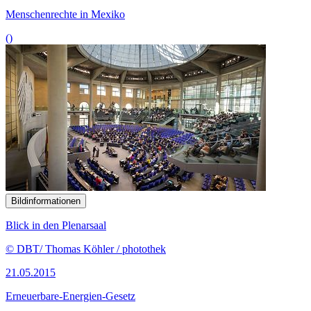
Menschenrechte in Mexiko
()
Bildinformationen
Blick in den Plenarsaal
© DBT/ Thomas Köhler / photothek
21.05.2015
Erneuerbare-Energien-Gesetz