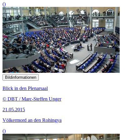
()
Bildinformationen
Blick in den Plenarsaal
© DBT / Marc-Steffen Unger
21.05.2015
Völkermord an den Rohingya
()