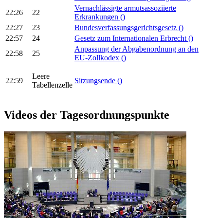
Vernachlässigte armutsassoziierte
22:26
22
Erkrankungen
()
22:27
23
Bundesverfassungsgerichtsgesetz
()
22:57
24
Gesetz zum Internationalen Erbrecht
()
Anpassung der Abgabenordnung an den
22:58
25
EU-Zollkodex
()
Leere
22:59
Sitzungsende
()
Tabellenzelle
Videos der Tagesordnungspunkte