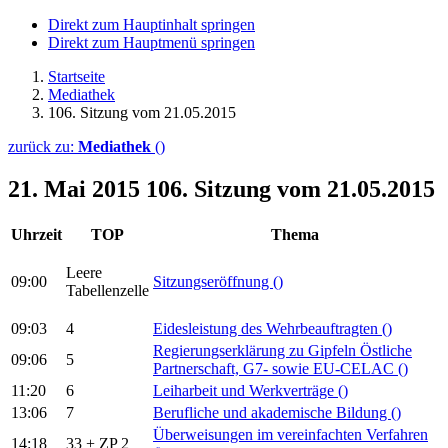
Direkt zum Hauptinhalt springen
Direkt zum Hauptmenü springen
Startseite
Mediathek
106. Sitzung vom 21.05.2015
zurück zu:
Mediathek
()
21. Mai 2015
106. Sitzung vom 21.05.2015
Uhrzeit
TOP
Thema
Leere
09:00
Sitzungseröffnung
()
Tabellenzelle
09:03
4
Eidesleistung des Wehrbeauftragten
()
Regierungserklärung zu Gipfeln Östliche
09:06
5
Partnerschaft, G7- sowie EU-CELAC
()
11:20
6
Leiharbeit und Werkverträge
()
13:06
7
Berufliche und akademische Bildung
()
Überweisungen im vereinfachten Verfahren
14:18
33 + ZP 2