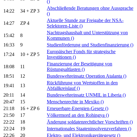
()
Abschließende Beratungen ohne Aussprache
14:22
34 + ZP 3
()
Aktuelle Stunde zur Freigabe der NSA-
14:27
ZP 4
Selektoren-Liste
()
Nachtragshaushalt und Unterstützung von
15:42
8
Kommunen
()
16:33
9
Studienförderung und Studienfinanzierung
()
Europäischer Fonds für strategische
17:24
10 + ZP 5
Investitionen
()
Finanzierung der Beseitigung von
18:08
11
Rüstungsaltlasten
()
18:51
12
Bundeswehreinsatz Operation Atalanta
()
Rückführung von Wertstoffen in den
19:41
13
Abfallkreislauf
()
20:11
14
Bundeswehreinsatz UNMIL in Liberia
()
20:47
15
Menschenrechte in Mexiko
()
21:18
16 + ZP 6
Erneuerbare-Energien-Gesetz
()
21:50
17
Völkermord an den Rohingya
()
22:22
18
Änderung soldatenrechtlicher Vorschriften
()
22:24
19
Internationales Staateninsolvenzverfahren
()
22:26
20
Elektro- und Elektronikgerätegesetz
()