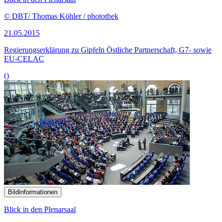
© DBT/ Thomas Köhler / photothek
21.05.2015
Regierungserklärung zu Gipfeln Östliche Partnerschaft, G7- sowie
EU-CELAC
()
Bildinformationen
Blick in den Plenarsaal