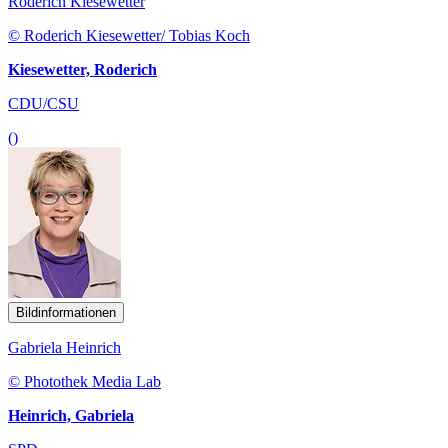
Roderich Kiesewetter
© Roderich Kiesewetter/ Tobias Koch
Kiesewetter, Roderich
CDU/CSU
()
Bildinformationen
Gabriela Heinrich
© Photothek Media Lab
Heinrich, Gabriela