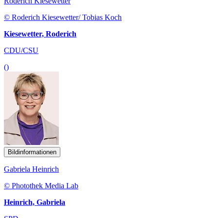
Roderich Kiesewetter
© Roderich Kiesewetter/ Tobias Koch
Kiesewetter, Roderich
CDU/CSU
()
Bildinformationen
Gabriela Heinrich
© Photothek Media Lab
Heinrich, Gabriela