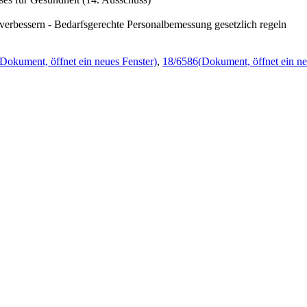
erbessern - Bedarfsgerechte Personalbemessung gesetzlich regeln
(Dokument, öffnet ein neues Fenster)
,
18/6586
(Dokument, öffnet ein ne