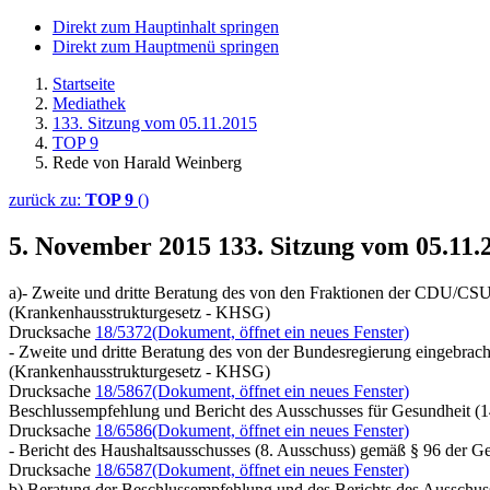
Direkt zum Hauptinhalt springen
Direkt zum Hauptmenü springen
Startseite
Mediathek
133. Sitzung vom 05.11.2015
TOP 9
Rede von Harald Weinberg
zurück zu:
TOP 9
()
5. November 2015
133. Sitzung vom 05.11
a)- Zweite und dritte Beratung des von den Fraktionen der CDU/CS
(Krankenhausstrukturgesetz - KHSG)
Drucksache
18/5372
(Dokument, öffnet ein neues Fenster)
- Zweite und dritte Beratung des von der Bundesregierung eingebrac
(Krankenhausstrukturgesetz - KHSG)
Drucksache
18/5867
(Dokument, öffnet ein neues Fenster)
Beschlussempfehlung und Bericht des Ausschusses für Gesundheit (1
Drucksache
18/6586
(Dokument, öffnet ein neues Fenster)
- Bericht des Haushaltsausschusses (8. Ausschuss) gemäß § 96 der G
Drucksache
18/6587
(Dokument, öffnet ein neues Fenster)
b) Beratung der Beschlussempfehlung und des Berichts des Ausschuss