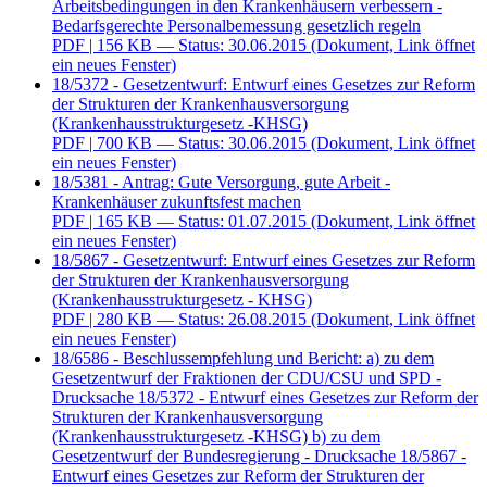
Arbeitsbedingungen in den Krankenhäusern verbessern -
Bedarfsgerechte Personalbemessung gesetzlich regeln
PDF
| 156 KB — Status: 30.06.2015
(Dokument, Link öffnet
ein neues Fenster)
18/5372 - Gesetzentwurf: Entwurf eines Gesetzes zur Reform
der Strukturen der Krankenhausversorgung
(Krankenhausstrukturgesetz -KHSG)
PDF
| 700 KB — Status: 30.06.2015
(Dokument, Link öffnet
ein neues Fenster)
18/5381 - Antrag: Gute Versorgung, gute Arbeit -
Krankenhäuser zukunftsfest machen
PDF
| 165 KB — Status: 01.07.2015
(Dokument, Link öffnet
ein neues Fenster)
18/5867 - Gesetzentwurf: Entwurf eines Gesetzes zur Reform
der Strukturen der Krankenhausversorgung
(Krankenhausstrukturgesetz - KHSG)
PDF
| 280 KB — Status: 26.08.2015
(Dokument, Link öffnet
ein neues Fenster)
18/6586 - Beschlussempfehlung und Bericht: a) zu dem
Gesetzentwurf der Fraktionen der CDU/CSU und SPD -
Drucksache 18/5372 - Entwurf eines Gesetzes zur Reform der
Strukturen der Krankenhausversorgung
(Krankenhausstrukturgesetz -KHSG) b) zu dem
Gesetzentwurf der Bundesregierung - Drucksache 18/5867 -
Entwurf eines Gesetzes zur Reform der Strukturen der