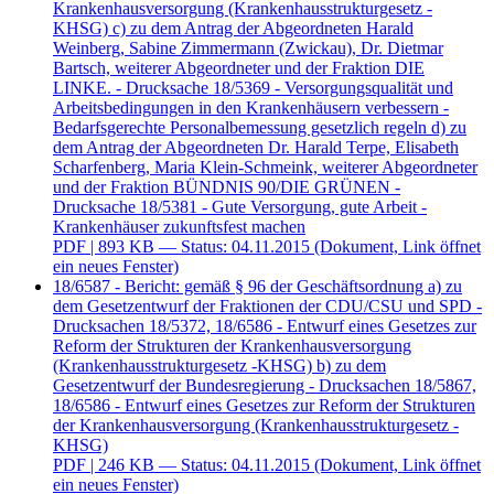
Krankenhausversorgung (Krankenhausstrukturgesetz -
KHSG) c) zu dem Antrag der Abgeordneten Harald
Weinberg, Sabine Zimmermann (Zwickau), Dr. Dietmar
Bartsch, weiterer Abgeordneter und der Fraktion DIE
LINKE. - Drucksache 18/5369 - Versorgungsqualität und
Arbeitsbedingungen in den Krankenhäusern verbessern -
Bedarfsgerechte Personalbemessung gesetzlich regeln d) zu
dem Antrag der Abgeordneten Dr. Harald Terpe, Elisabeth
Scharfenberg, Maria Klein-Schmeink, weiterer Abgeordneter
und der Fraktion BÜNDNIS 90/DIE GRÜNEN -
Drucksache 18/5381 - Gute Versorgung, gute Arbeit -
Krankenhäuser zukunftsfest machen
PDF
| 893 KB — Status: 04.11.2015
(Dokument, Link öffnet
ein neues Fenster)
18/6587 - Bericht: gemäß § 96 der Geschäftsordnung a) zu
dem Gesetzentwurf der Fraktionen der CDU/CSU und SPD -
Drucksachen 18/5372, 18/6586 - Entwurf eines Gesetzes zur
Reform der Strukturen der Krankenhausversorgung
(Krankenhausstrukturgesetz -KHSG) b) zu dem
Gesetzentwurf der Bundesregierung - Drucksachen 18/5867,
18/6586 - Entwurf eines Gesetzes zur Reform der Strukturen
der Krankenhausversorgung (Krankenhausstrukturgesetz -
KHSG)
PDF
| 246 KB — Status: 04.11.2015
(Dokument, Link öffnet
ein neues Fenster)