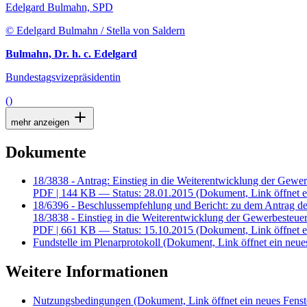
Edelgard Bulmahn, SPD
© Edelgard Bulmahn / Stella von Saldern
Bulmahn, Dr. h. c. Edelgard
Bundestagsvizepräsidentin
()
mehr anzeigen
Dokumente
18/3838 - Antrag: Einstieg in die Weiterentwicklung der Gewer
PDF
| 144 KB — Status: 28.01.2015
(Dokument, Link öffnet e
18/6396 - Beschlussempfehlung und Bericht: zu dem Antrag de
18/3838 - Einstieg in die Weiterentwicklung der Gewerbesteuer
PDF
| 661 KB — Status: 15.10.2015
(Dokument, Link öffnet e
Fundstelle im Plenarprotokoll
(Dokument, Link öffnet ein neues
Weitere Informationen
Nutzungsbedingungen
(Dokument, Link öffnet ein neues Fenst