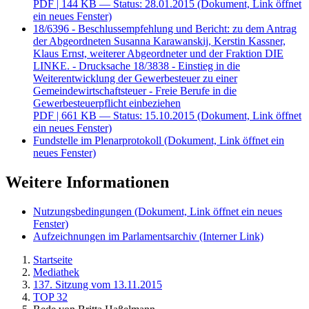
PDF
| 144 KB — Status: 28.01.2015
(Dokument, Link öffnet
ein neues Fenster)
18/6396 - Beschlussempfehlung und Bericht: zu dem Antrag
der Abgeordneten Susanna Karawanskij, Kerstin Kassner,
Klaus Ernst, weiterer Abgeordneter und der Fraktion DIE
LINKE. - Drucksache 18/3838 - Einstieg in die
Weiterentwicklung der Gewerbesteuer zu einer
Gemeindewirtschaftsteuer - Freie Berufe in die
Gewerbesteuerpflicht einbeziehen
PDF
| 661 KB — Status: 15.10.2015
(Dokument, Link öffnet
ein neues Fenster)
Fundstelle im Plenarprotokoll
(Dokument, Link öffnet ein
neues Fenster)
Weitere Informationen
Nutzungsbedingungen
(Dokument, Link öffnet ein neues
Fenster)
Aufzeichnungen im Parlamentsarchiv
(Interner Link)
Startseite
Mediathek
137. Sitzung vom 13.11.2015
TOP 32