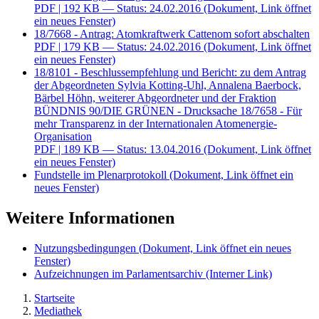
PDF
| 192 KB — Status: 24.02.2016
(Dokument, Link öffnet
ein neues Fenster)
18/7668 - Antrag: Atomkraftwerk Cattenom sofort abschalten
PDF
| 179 KB — Status: 24.02.2016
(Dokument, Link öffnet
ein neues Fenster)
18/8101 - Beschlussempfehlung und Bericht: zu dem Antrag
der Abgeordneten Sylvia Kotting-Uhl, Annalena Baerbock,
Bärbel Höhn, weiterer Abgeordneter und der Fraktion
BÜNDNIS 90/DIE GRÜNEN - Drucksache 18/7658 - Für
mehr Transparenz in der Internationalen Atomenergie-
Organisation
PDF
| 189 KB — Status: 13.04.2016
(Dokument, Link öffnet
ein neues Fenster)
Fundstelle im Plenarprotokoll
(Dokument, Link öffnet ein
neues Fenster)
Weitere Informationen
Nutzungsbedingungen
(Dokument, Link öffnet ein neues
Fenster)
Aufzeichnungen im Parlamentsarchiv
(Interner Link)
Startseite
Mediathek