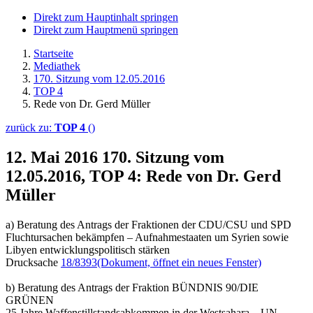
Direkt zum Hauptinhalt springen
Direkt zum Hauptmenü springen
Startseite
Mediathek
170. Sitzung vom 12.05.2016
TOP 4
Rede von Dr. Gerd Müller
zurück zu:
TOP 4
()
12. Mai 2016
170. Sitzung vom
12.05.2016, TOP 4: Rede von Dr. Gerd
Müller
a) Beratung des Antrags der Fraktionen der CDU/CSU und SPD
Fluchtursachen bekämpfen – Aufnahmestaaten um Syrien sowie
Libyen entwicklungspolitisch stärken
Drucksache
18/8393
(Dokument, öffnet ein neues Fenster)
b) Beratung des Antrags der Fraktion BÜNDNIS 90/DIE
GRÜNEN
25 Jahre Waffenstillstandsabkommen in der Westsahara – UN-