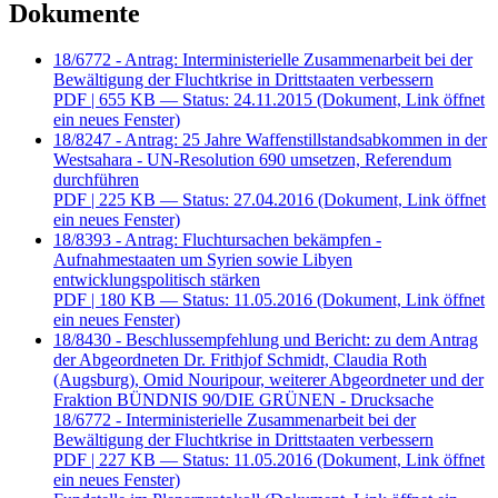
Dokumente
18/6772 - Antrag: Interministerielle Zusammenarbeit bei der
Bewältigung der Fluchtkrise in Drittstaaten verbessern
PDF
| 655 KB — Status: 24.11.2015
(Dokument, Link öffnet
ein neues Fenster)
18/8247 - Antrag: 25 Jahre Waffenstillstandsabkommen in der
Westsahara - UN-Resolution 690 umsetzen, Referendum
durchführen
PDF
| 225 KB — Status: 27.04.2016
(Dokument, Link öffnet
ein neues Fenster)
18/8393 - Antrag: Fluchtursachen bekämpfen -
Aufnahmestaaten um Syrien sowie Libyen
entwicklungspolitisch stärken
PDF
| 180 KB — Status: 11.05.2016
(Dokument, Link öffnet
ein neues Fenster)
18/8430 - Beschlussempfehlung und Bericht: zu dem Antrag
der Abgeordneten Dr. Frithjof Schmidt, Claudia Roth
(Augsburg), Omid Nouripour, weiterer Abgeordneter und der
Fraktion BÜNDNIS 90/DIE GRÜNEN - Drucksache
18/6772 - Interministerielle Zusammenarbeit bei der
Bewältigung der Fluchtkrise in Drittstaaten verbessern
PDF
| 227 KB — Status: 11.05.2016
(Dokument, Link öffnet
ein neues Fenster)