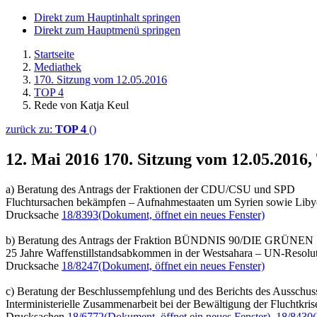
Direkt zum Hauptinhalt springen
Direkt zum Hauptmenü springen
Startseite
Mediathek
170. Sitzung vom 12.05.2016
TOP 4
Rede von Katja Keul
zurück zu:
TOP 4
()
12. Mai 2016
170. Sitzung vom 12.05.2016
a) Beratung des Antrags der Fraktionen der CDU/CSU und SPD
Fluchtursachen bekämpfen – Aufnahmestaaten um Syrien sowie Libye
Drucksache
18/8393
(Dokument, öffnet ein neues Fenster)
b) Beratung des Antrags der Fraktion BÜNDNIS 90/DIE GRÜNEN
25 Jahre Waffenstillstandsabkommen in der Westsahara – UN-Resolu
Drucksache
18/8247
(Dokument, öffnet ein neues Fenster)
c) Beratung der Beschlussempfehlung und des Berichts des Aussch
Interministerielle Zusammenarbeit bei der Bewältigung der Fluchtkrise
Drucksachen
18/6772
(Dokument, öffnet ein neues Fenster)
,
18/8430